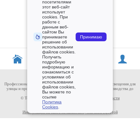
посетителями
этот веб-сайт
использует
cookies. При
работе с
данным веб-
сайтом Вы
принимаете
Принимаю
решение об
использовании
файлов cookies.
Получить
подробную
информацию и
ознакомиться с
условиями об
использовании
Профессиональное светодиодное оборудование и системы освещения для
файлов cookies,
улицы и промышленных помещений. Полный цикл - от производства до
Вы можете по
монтажа.
ссылке
© TopDiod.ru 2015-2026
Политика конфиденциальности
Политика
Пользовательское Соглашение
Cookies
.
Политика использования Cookies
Информация на сайте не является публичной офертой
Мы в социальных сетях:
Каталог товаров
Доставка заказа
Оплата заказа
Гарантии
Статьи