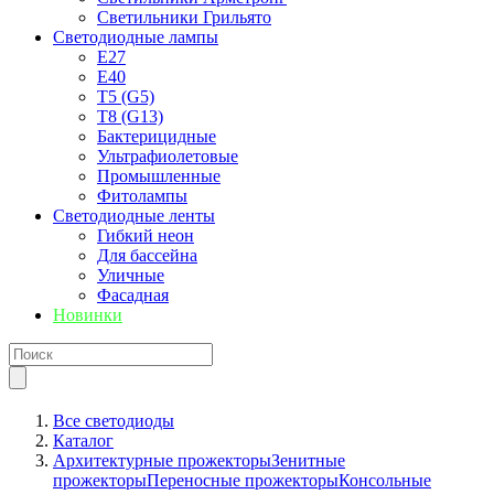
Светильники Грильято
Светодиодные лампы
E27
Е40
T5 (G5)
T8 (G13)
Бактерицидные
Ультрафиолетовые
Промышленные
Фитолампы
Светодиодные ленты
Гибкий неон
Для бассейна
Уличные
Фасадная
Новинки
Все светодиоды
Каталог
Архитектурные прожекторы
Зенитные
прожекторы
Переносные прожекторы
Консольные