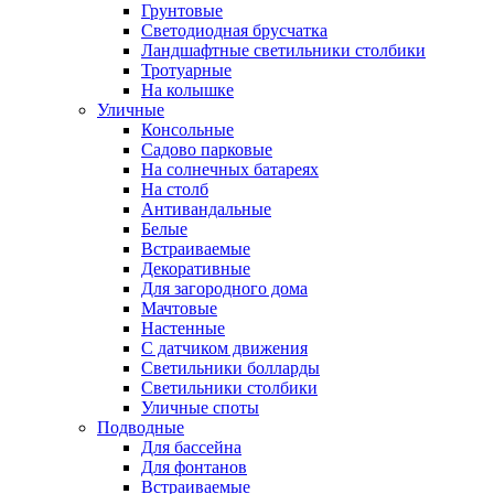
Грунтовые
Светодиодная брусчатка
Ландшафтные светильники столбики
Тротуарные
На колышке
Уличные
Консольные
Садово парковые
На солнечных батареях
На столб
Антивандальные
Белые
Встраиваемые
Декоративные
Для загородного дома
Мачтовые
Настенные
С датчиком движения
Светильники болларды
Светильники столбики
Уличные споты
Подводные
Для бассейна
Для фонтанов
Встраиваемые