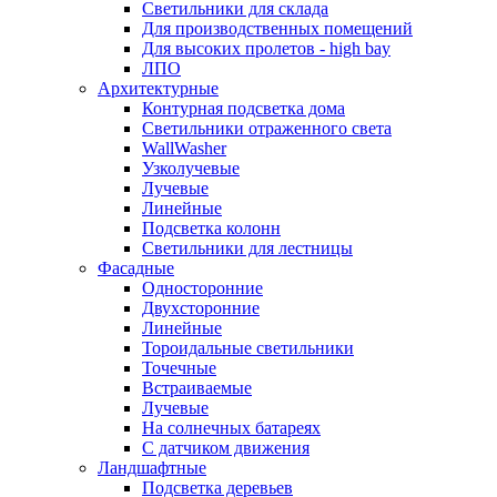
Светильники для склада
Для производственных помещений
Для высоких пролетов - high bay
ЛПО
Архитектурные
Контурная подсветка дома
Светильники отраженного света
WallWasher
Узколучевые
Лучевые
Линейные
Подсветка колонн
Светильники для лестницы
Фасадные
Односторонние
Двухсторонние
Линейные
Тороидальные светильники
Точечные
Встраиваемые
Лучевые
На солнечных батареях
С датчиком движения
Ландшафтные
Подсветка деревьев