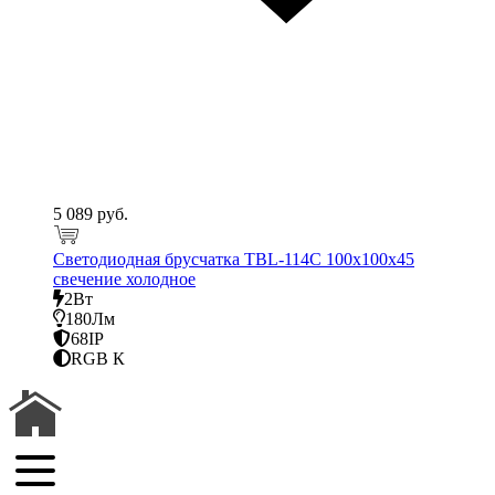
5 089 руб.
Светодиодная брусчатка TBL-114C 100x100x45
свечение холодное
2Вт
180Лм
68IP
RGB К