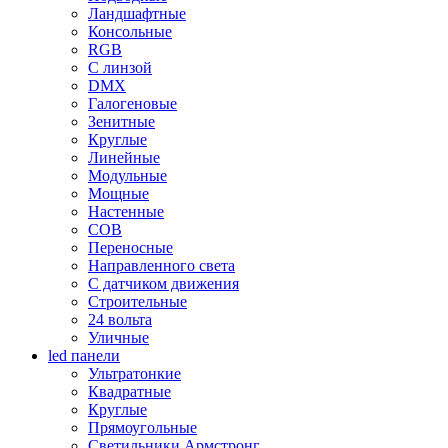
Ландшафтные
Консольные
RGB
С линзой
DMX
Галогеновые
Зенитные
Круглые
Линейные
Модульные
Мощные
Настенные
COB
Переносные
Направленного света
С датчиком движения
Строительные
24 вольта
Уличные
led панели
Ультратонкие
Квадратные
Круглые
Прямоугольные
Светильники Армстронг