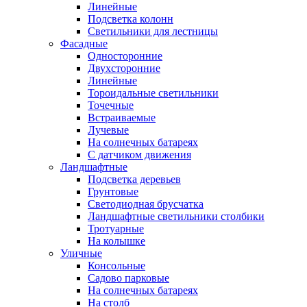
Линейные
Подсветка колонн
Светильники для лестницы
Фасадные
Односторонние
Двухсторонние
Линейные
Тороидальные светильники
Точечные
Встраиваемые
Лучевые
На солнечных батареях
С датчиком движения
Ландшафтные
Подсветка деревьев
Грунтовые
Светодиодная брусчатка
Ландшафтные светильники столбики
Тротуарные
На колышке
Уличные
Консольные
Садово парковые
На солнечных батареях
На столб