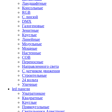
Ландшафтные
Консольные
RGB
С линзой
DMX
Галогеновые
Зенитные
Круглые
Линейные
Модульные
Мощные
Настенные
COB
Переносные
Направленного света
С датчиком движения
Строительные
24 вольта
Уличные
led панели
Ультратонкие
Квадратные
Круглые
Прямоугольные
Светильники Армстронг