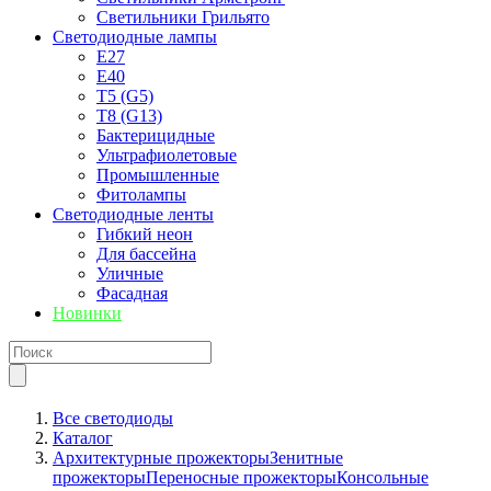
Светильники Грильято
Светодиодные лампы
E27
Е40
T5 (G5)
T8 (G13)
Бактерицидные
Ультрафиолетовые
Промышленные
Фитолампы
Светодиодные ленты
Гибкий неон
Для бассейна
Уличные
Фасадная
Новинки
Все светодиоды
Каталог
Архитектурные прожекторы
Зенитные
прожекторы
Переносные прожекторы
Консольные