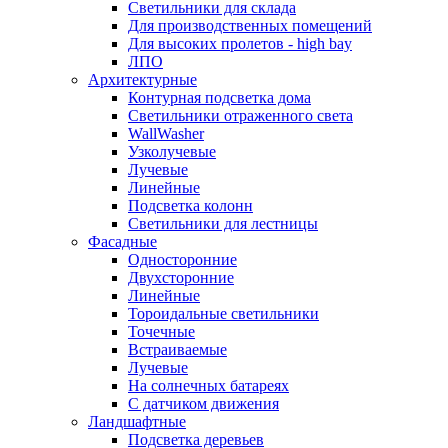
Светильники для склада
Для производственных помещений
Для высоких пролетов - high bay
ЛПО
Архитектурные
Контурная подсветка дома
Светильники отраженного света
WallWasher
Узколучевые
Лучевые
Линейные
Подсветка колонн
Светильники для лестницы
Фасадные
Односторонние
Двухсторонние
Линейные
Тороидальные светильники
Точечные
Встраиваемые
Лучевые
На солнечных батареях
С датчиком движения
Ландшафтные
Подсветка деревьев