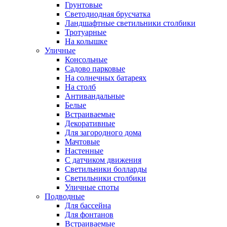
Грунтовые
Светодиодная брусчатка
Ландшафтные светильники столбики
Тротуарные
На колышке
Уличные
Консольные
Садово парковые
На солнечных батареях
На столб
Антивандальные
Белые
Встраиваемые
Декоративные
Для загородного дома
Мачтовые
Настенные
С датчиком движения
Светильники болларды
Светильники столбики
Уличные споты
Подводные
Для бассейна
Для фонтанов
Встраиваемые