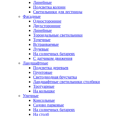
Линейные
Подсветка колонн
Светильники для лестницы
Фасадные
Односторонние
Двухсторонние
Линейные
Тороидальные светильники
Точечные
Встраиваемые
Лучевые
На солнечных батареях
С датчиком движения
Ландшафтные
Подсветка деревьев
Грунтовые
Светодиодная брусчатка
Ландшафтные светильники столбики
Тротуарные
На колышке
Уличные
Консольные
Садово парковые
На солнечных батареях
На столб