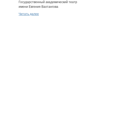
Государственный академический театр
Благоустройство Набере
имени Евгения Вахтангова
ремесел» в г. Балахна
Читать далее
Читать далее