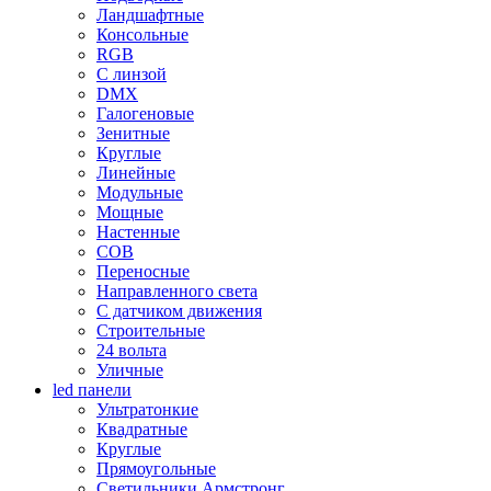
Ландшафтные
Консольные
RGB
С линзой
DMX
Галогеновые
Зенитные
Круглые
Линейные
Модульные
Мощные
Настенные
COB
Переносные
Направленного света
С датчиком движения
Строительные
24 вольта
Уличные
led панели
Ультратонкие
Квадратные
Круглые
Прямоугольные
Светильники Армстронг