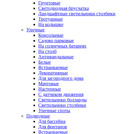
Грунтовые
Светодиодная брусчатка
Ландшафтные светильники столбики
Тротуарные
На колышке
Уличные
Консольные
Садово парковые
На солнечных батареях
На столб
Антивандальные
Белые
Встраиваемые
Декоративные
Для загородного дома
Мачтовые
Настенные
С датчиком движения
Светильники болларды
Светильники столбики
Уличные споты
Подводные
Для бассейна
Для фонтанов
Встраиваемые