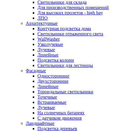
Светильники для склада
Для производственных помещений
Для высоких пролетов - high bay
ЛПО
Архитектурные
Контурная подсветка дома
Светильники отраженного света
WallWasher
Узколучевые
Лучевые
Линейные
Подсветка колонн
Светильники для лестницы
Фасадные
Односторонние
Двухсторонние
Линейные
Тороидальные светильники
Точечные
Встраиваемые
Лучевые
На солнечных батареях
С датчиком движения
Ландшафтные
Подсветка деревьев