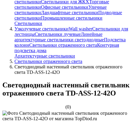
светильники
Светильники для ЖКХ
Торговые
светильники
Офисные светильники
Уличные
светильники
Ландшафтные светильники
Подводные
светильники
Промышленные светильники
Светильники
Узколучевые светильники
Wall washer
Светильники для
лестницы
Светильники лучевые
Линейные
архитектурные светильники светодиодные
Подсветка
колонн
Светильники отраженного света
Контурная
подсветка дома
Архитектурные светильники
Светильники отраженного света
Светодиодный настенный светильник отраженного
света TD-ASS-12-42O
Светодиодный настенный светильник
отраженного света TD-ASS-12-42O
(0)