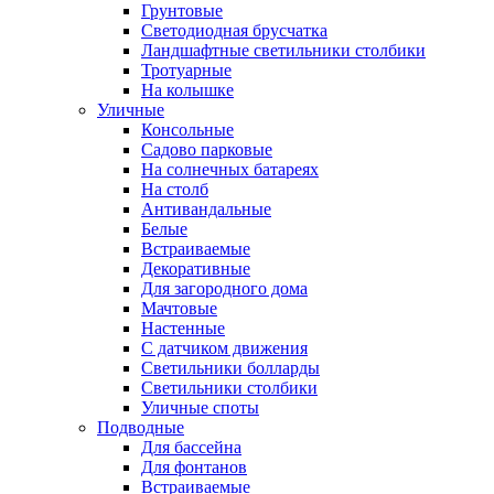
Грунтовые
Светодиодная брусчатка
Ландшафтные светильники столбики
Тротуарные
На колышке
Уличные
Консольные
Садово парковые
На солнечных батареях
На столб
Антивандальные
Белые
Встраиваемые
Декоративные
Для загородного дома
Мачтовые
Настенные
С датчиком движения
Светильники болларды
Светильники столбики
Уличные споты
Подводные
Для бассейна
Для фонтанов
Встраиваемые