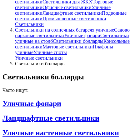
светильники
Светильники для ЖКХ
Торговые
светильники
Офисные светильники
Уличные
светильники
Ландшафтные светильники
Подводные
светильники
Промышленные светильники
Светильники
Светильники на солнечных батареях уличные
Садово
парковые светильники
Уличные фонари
Светильники
уличные на столб
Светильники болларды
Консольные
светильники
Мачтовые светильники
Плафоны
уличные
Уличные споты
Уличные светильники
Светильники болларды
Светильники болларды
Часто ищут:
Уличные фонари
Ландшафтные светильники
Уличные настенные светильники