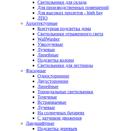
Светильники для склада
Для производственных помещений
Для высоких пролетов - high bay
ЛПО
Архитектурные
Контурная подсветка дома
Светильники отраженного света
WallWasher
Узколучевые
Лучевые
Линейные
Подсветка колонн
Светильники для лестницы
Фасадные
Односторонние
Двухсторонние
Линейные
Тороидальные светильники
Точечные
Встраиваемые
Лучевые
На солнечных батареях
С датчиком движения
Ландшафтные
Подсветка деревьев