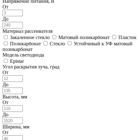
Напряжение питания, В
От
До
Материал рассеивателя
Закаленное стекло
Матовый поликарбонат
Пластик
Поликарбонат
Стекло
Устойчивый к УФ матовый
поликарбонат
Модель светодиода
Epistar
Угол раскрытия луча, град
От
До
Высота, мм
От
До
Ширина, мм
От