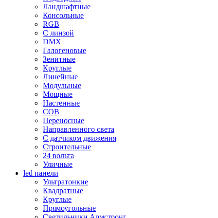
Ландшафтные
Консольные
RGB
С линзой
DMX
Галогеновые
Зенитные
Круглые
Линейные
Модульные
Мощные
Настенные
COB
Переносные
Направленного света
С датчиком движения
Строительные
24 вольта
Уличные
led панели
Ультратонкие
Квадратные
Круглые
Прямоугольные
Светильники Армстронг