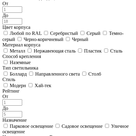
От
До
Цвет корпуса
Любой по RAL
Серебристый
Серый
Темно-
серый
Черно-коричневый
Черный
Материал корпуса
Металл
Нержавеющая сталь
Пластик
Сталь
Способ крепления
Наземные
Тип светильника
Боллард
Направленного света
Столб
Стиль
Модерн
Хай-тек
Рейтинг
От
До
Назначение
Парковое освещение
Садовое освещение
Уличное
освещение