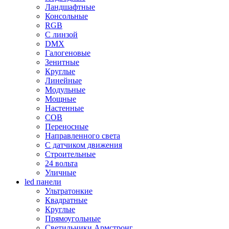
Ландшафтные
Консольные
RGB
С линзой
DMX
Галогеновые
Зенитные
Круглые
Линейные
Модульные
Мощные
Настенные
COB
Переносные
Направленного света
С датчиком движения
Строительные
24 вольта
Уличные
led панели
Ультратонкие
Квадратные
Круглые
Прямоугольные
Светильники Армстронг