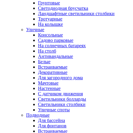
Грунтовые
Светодиодная брусчатка
Ландшафтные светильники столбики
Тротуарные
На колышке
Уличные
Консольные
Садово парковые
На солнечных батареях
На столб
Антивандальные
Белые
Встраиваемые
Декоративные
Для загородного дома
Мачтовые
Настенные
С датчиком движения
Светильники болларды
Светильники столбики
Уличные споты
Подводные
Для бассейна
Для фонтанов
Встраиваемые