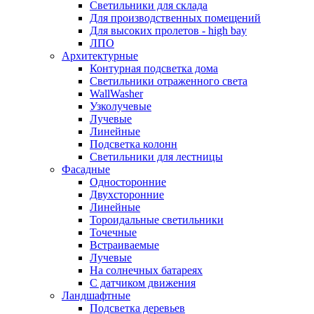
Светильники для склада
Для производственных помещений
Для высоких пролетов - high bay
ЛПО
Архитектурные
Контурная подсветка дома
Светильники отраженного света
WallWasher
Узколучевые
Лучевые
Линейные
Подсветка колонн
Светильники для лестницы
Фасадные
Односторонние
Двухсторонние
Линейные
Тороидальные светильники
Точечные
Встраиваемые
Лучевые
На солнечных батареях
С датчиком движения
Ландшафтные
Подсветка деревьев