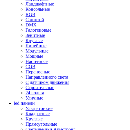
Ландшафтные
Консольные
RGB
С линзой
DMX
Галогеновые
Зенитные
Круглые
Линейные
Модульные
Мощные
Настенные
COB
Переносные
Направленного света
С датчиком движения
Строительные
24 вольта
Уличные
led панели
Ультратонкие
Квадратные
Круглые
Прямоугольные
Светильники Армстронг