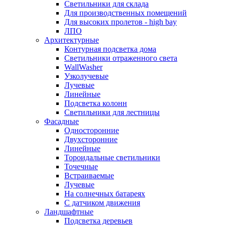
Светильники для склада
Для производственных помещений
Для высоких пролетов - high bay
ЛПО
Архитектурные
Контурная подсветка дома
Светильники отраженного света
WallWasher
Узколучевые
Лучевые
Линейные
Подсветка колонн
Светильники для лестницы
Фасадные
Односторонние
Двухсторонние
Линейные
Тороидальные светильники
Точечные
Встраиваемые
Лучевые
На солнечных батареях
С датчиком движения
Ландшафтные
Подсветка деревьев