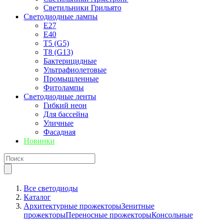
Светильники Грильято
Светодиодные лампы
E27
Е40
T5 (G5)
T8 (G13)
Бактерицидные
Ультрафиолетовые
Промышленные
Фитолампы
Светодиодные ленты
Гибкий неон
Для бассейна
Уличные
Фасадная
Новинки
Все светодиоды
Каталог
Архитектурные прожекторы
Зенитные
прожекторы
Переносные прожекторы
Консольные