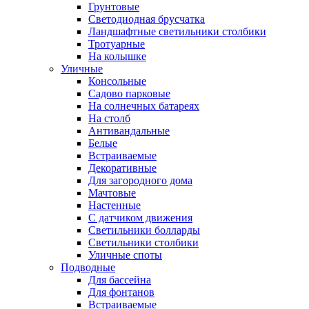
Грунтовые
Светодиодная брусчатка
Ландшафтные светильники столбики
Тротуарные
На колышке
Уличные
Консольные
Садово парковые
На солнечных батареях
На столб
Антивандальные
Белые
Встраиваемые
Декоративные
Для загородного дома
Мачтовые
Настенные
С датчиком движения
Светильники болларды
Светильники столбики
Уличные споты
Подводные
Для бассейна
Для фонтанов
Встраиваемые