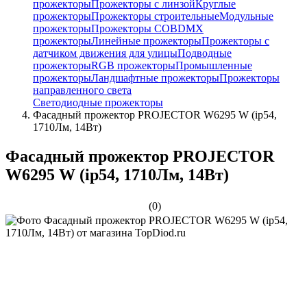
прожекторы
Прожекторы с линзой
Круглые
прожекторы
Прожекторы строительные
Модульные
прожекторы
Прожекторы COB
DMX
прожекторы
Линейные прожекторы
Прожекторы с
датчиком движения для улицы
Подводные
прожекторы
RGB прожекторы
Промышленные
прожекторы
Ландшафтные прожекторы
Прожекторы
направленного света
Светодиодные прожекторы
Фасадный прожектор PROJEСTOR W6295 W (ip54,
1710Лм, 14Вт)
Фасадный прожектор PROJEСTOR
W6295 W (ip54, 1710Лм, 14Вт)
(0)