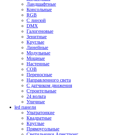
Ландшафтные
Консольные
RGB
С линзой
DMX
Галогеновые
Зенитные
Круглые
Линейные
Модульные
Мощные
Настенные
COB
Переносные
Направленного света
С датчиком движения
Строительные
24 вольта
Уличные
led панели
Ультратонкие
Квадратные
Круглые
Прямоугольные
Светильники Армстронг