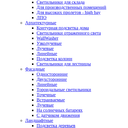
Светильники для склада
Для производственных помещений
Для высоких пролетов - high bay
ЛПО
Архитектурные
Контурная подсветка дома
Светильники отраженного света
WallWasher
Узколучевые
Лучевые
Линейные
Подсветка колонн
Светильники для лестницы
Фасадные
Односторонние
Двухсторонние
Линейные
Тороидальные светильники
Точечные
Встраиваемые
Лучевые
На солнечных батареях
С датчиком движения
Ландшафтные
Подсветка деревьев