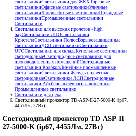
светильники
Светильники для ЖКХ
Торговые
светильники
Офисные светильники
Уличные
светильники
Ландшафтные светильники
Подводные
светильники
Промышленные светильники
Светильники
Светильники для высоких пролетов - high
bay
Светильники ЛПО
Светильники
Кристалл
Светильники Полюс
Взрывозащищенные
светильники
ДСП светильники
Светильники
UFO
Светильники для склада
Купольные светильники
светодиодные
Светодиодные светильники для
производственных помещений
Светодиодные
светильники Колокол
Линейные промышленные
светильники
Светильники Желудь подвесные
светодиодные
Светильники ЛСП
Светодиодные
светильники Айсберг пылевлагозащищенные
Промышленные светильники
Светильники для цеха
Светодиодный прожектор TD-ASP-II-27-5000-K (ip67,
4455Лм, 27Вт)
Светодиодный прожектор TD-ASP-II-
27-5000-K (ip67, 4455Лм, 27Вт)