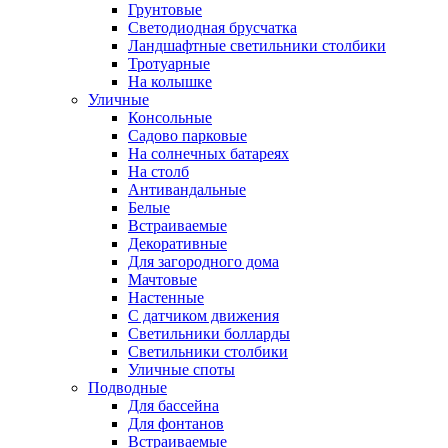
Грунтовые
Светодиодная брусчатка
Ландшафтные светильники столбики
Тротуарные
На колышке
Уличные
Консольные
Садово парковые
На солнечных батареях
На столб
Антивандальные
Белые
Встраиваемые
Декоративные
Для загородного дома
Мачтовые
Настенные
С датчиком движения
Светильники болларды
Светильники столбики
Уличные споты
Подводные
Для бассейна
Для фонтанов
Встраиваемые