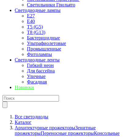
Светильники Грильято
Светодиодные лампы
E27
Е40
T5 (G5)
T8 (G13)
Бактерицидные
Ультрафиолетовые
Промышленные
Фитолампы
Светодиодные ленты
Гибкий неон
Для бассейна
Уличные
Фасадная
Новинки
Все светодиоды
Каталог
Архитектурные прожекторы
Зенитные
прожекторы
Переносные прожекторы
Консольные