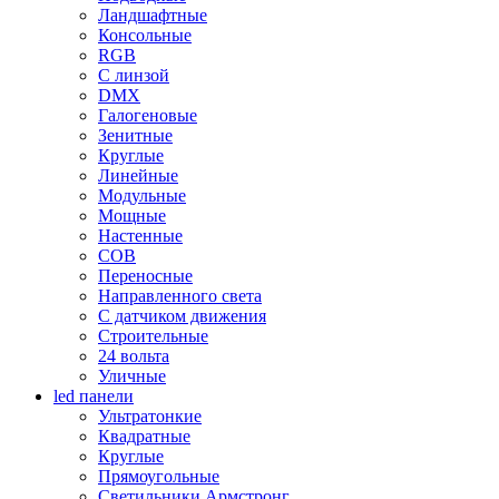
Ландшафтные
Консольные
RGB
С линзой
DMX
Галогеновые
Зенитные
Круглые
Линейные
Модульные
Мощные
Настенные
COB
Переносные
Направленного света
С датчиком движения
Строительные
24 вольта
Уличные
led панели
Ультратонкие
Квадратные
Круглые
Прямоугольные
Светильники Армстронг