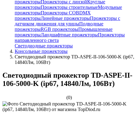
прожекторы
Прожекторы с линзой
Круглые
прожекторы
Прожекторы строительные
Модульные
прожекторы
Прожекторы COB
DMX
прожекторы
Линейные прожекторы
Прожекторы с
датчиком движения для улицы
Подводные
прожекторы
RGB прожекторы
Промышленные
прожекторы
Ландшафтные прожекторы
Прожекторы
направленного света
Светодиодные прожекторы
Консольные прожекторы
Светодиодный прожектор TD-ASPE-II-106-5000-K (ip67,
14840Лм, 106Вт)
Светодиодный прожектор TD-ASPE-II-
106-5000-K (ip67, 14840Лм, 106Вт)
(0)