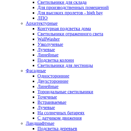
Светильники для склада
Для производственных помещений
Для высоких пролетов - high bay
ЛПО
Архитектурные
Контурная подсветка дома
Светильники отраженного света
WallWasher
Узколучевые
Лучевые
Линейные
Подсветка колонн
Светильники для лестницы
Фасадные
Односторонние
Двухсторонние
Линейные
Тороидальные светильники
Точечные
Встраиваемые
Лучевые
На солнечных батареях
С датчиком движения
Ландшафтные
Подсветка деревьев