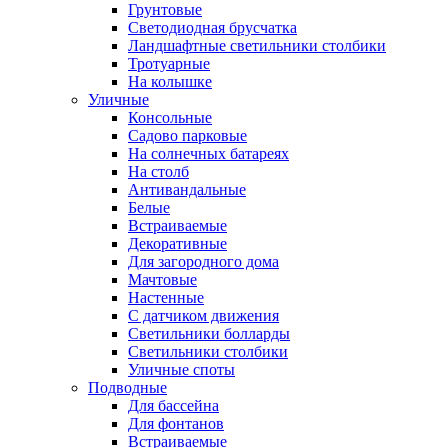
Грунтовые
Светодиодная брусчатка
Ландшафтные светильники столбики
Тротуарные
На колышке
Уличные
Консольные
Садово парковые
На солнечных батареях
На столб
Антивандальные
Белые
Встраиваемые
Декоративные
Для загородного дома
Мачтовые
Настенные
С датчиком движения
Светильники болларды
Светильники столбики
Уличные споты
Подводные
Для бассейна
Для фонтанов
Встраиваемые