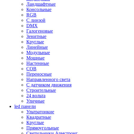
Ландшафтные
Консольные
RGB
С линзой
DMX
Галогеновые
Зенитные
Круглые
Линейные
Модульные
Мощные
Настенные
COB
Переносные
Направленного света
С датчиком движения
Строительные
24 вольта
Уличные
led панели
Ультратонкие
Квадратные
Круглые
Прямоугольные
Светильники Армстронг