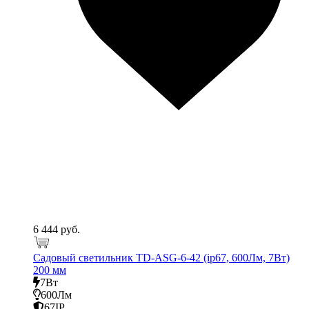
6 444 руб.
Садовый светильник TD-ASG-6-42 (ip67, 600Лм, 7Вт)
200 мм
7Вт
600Лм
67IP