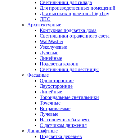
Светильники для склада
Для производственных помещений
Для высоких пролетов - high bay
ЛПО
Архитектурные
Контурная подсветка дома
Светильники отраженного света
WallWasher
Узколучевые
Лучевые
Линейные
Подсветка колонн
Светильники для лестницы
Фасадные
Односторонние
Двухсторонние
Линейные
Тороидальные светильники
Точечные
Встраиваемые
Лучевые
На солнечных батареях
С датчиком движения
Ландшафтные
Подсветка деревьев