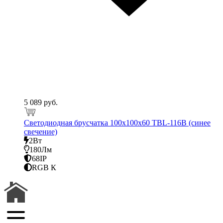
5 089 руб.
Светодиодная брусчатка 100x100x60 TBL-116B (синее
свечение)
2Вт
180Лм
68IP
RGB К