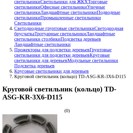
светильники
Светильники для ЖКХ
Торговые
светильники
Офисные светильники
Уличные
светильники
Ландшафтные светильники
Подводные
светильники
Промышленные светильники
Светильники
Светодиодные грунтовые светильники
Светодиодная
брусчатка
Тротуарные светильники
Ландшафтные
светильники столбики
Подсветка деревьев
Ландшафтные светильники
Прожекторы для подсветки деревьев
Грунтовые
светильники для подсветки деревьев
Круговые
светильники для деревьев
Модульные светильники
Подсветка деревьев
Круговые светильники для деревьев
Круговой светильник (кольцо) TD-ASG-KR-3Х6-D115
Круговой светильник (кольцо) TD-
ASG-KR-3Х6-D115
(0)