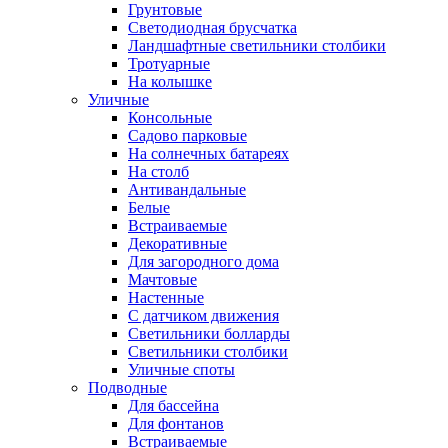
Грунтовые
Светодиодная брусчатка
Ландшафтные светильники столбики
Тротуарные
На колышке
Уличные
Консольные
Садово парковые
На солнечных батареях
На столб
Антивандальные
Белые
Встраиваемые
Декоративные
Для загородного дома
Мачтовые
Настенные
С датчиком движения
Светильники болларды
Светильники столбики
Уличные споты
Подводные
Для бассейна
Для фонтанов
Встраиваемые