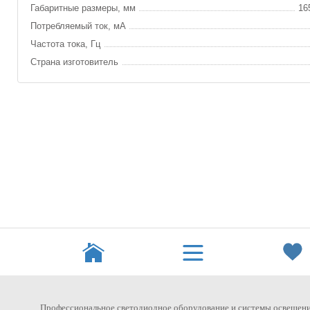
Габаритные размеры, мм
16
Потребляемый ток, мА
Частота тока, Гц
Страна изготовитель
Профессиональное светодиодное оборудование и системы освещени