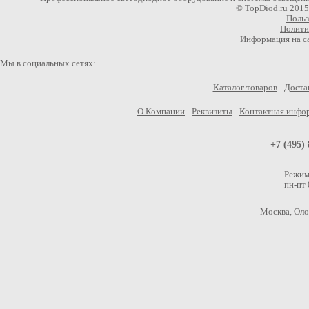
© TopDiod.ru 201
Польз
Полити
Информация на са
Мы в социальных сетях:
Каталог товаров
Достав
О Компании
Реквизиты
Контактная инфо
+7 (495)
Режим
пн-пт
Москва, Олон