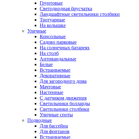
Грунтовые
Светодиодная брусчатка
Ландшафтные светильники столбики
Тротуарные
На колышке
Уличные
Консольные
Садово парковые
На солнечных батареях
На столб
Антивандальные
Белые
Встраиваемые
Декоративные
Для загородного дома
Мачтовые
Настенные
С датчиком движения
Светильники болларды
Светильники столбики
Уличные споты
Подводные
Для бассейна
Для фонтанов
Встраиваемые