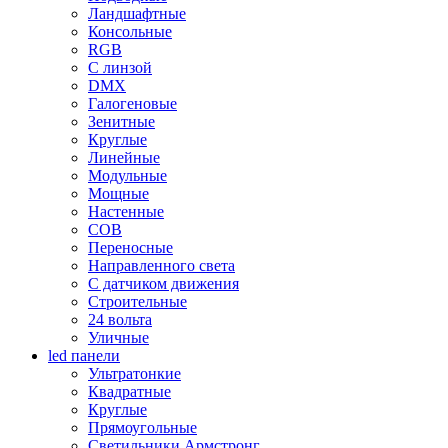
Ландшафтные
Консольные
RGB
С линзой
DMX
Галогеновые
Зенитные
Круглые
Линейные
Модульные
Мощные
Настенные
COB
Переносные
Направленного света
С датчиком движения
Строительные
24 вольта
Уличные
led панели
Ультратонкие
Квадратные
Круглые
Прямоугольные
Светильники Армстронг