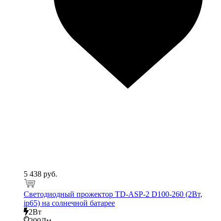
5 438 руб.
Светодиодный прожектор TD-ASP-2 D100-260 (2Вт,
ip65) на солнечной батарее
2Вт
200Лм