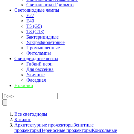
Светильники Грильято
Светодиодные лампы
E27
Е40
T5 (G5)
T8 (G13)
Бактерицидные
Ультрафиолетовые
Промышленные
Фитолампы
Светодиодные ленты
Гибкий неон
Для бассейна
Уличные
Фасадная
Новинки
Все светодиоды
Каталог
Архитектурные прожекторы
Зенитные
прожекторы
Переносные прожекторы
Консольные