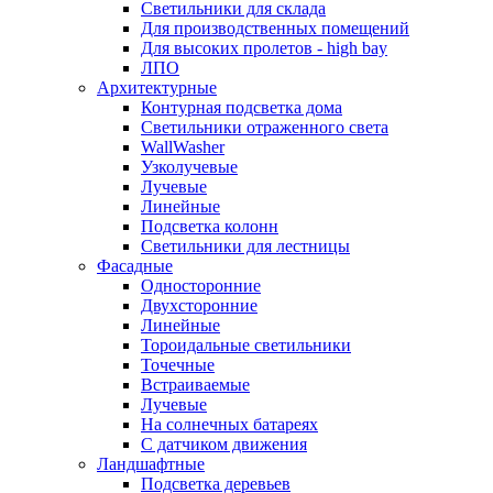
Светильники для склада
Для производственных помещений
Для высоких пролетов - high bay
ЛПО
Архитектурные
Контурная подсветка дома
Светильники отраженного света
WallWasher
Узколучевые
Лучевые
Линейные
Подсветка колонн
Светильники для лестницы
Фасадные
Односторонние
Двухсторонние
Линейные
Тороидальные светильники
Точечные
Встраиваемые
Лучевые
На солнечных батареях
С датчиком движения
Ландшафтные
Подсветка деревьев