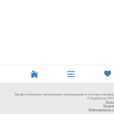
Профессиональное светодиодное оборудование и системы освещени
© TopDiod.ru 201
Польз
Полити
Информация на са