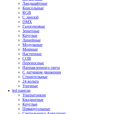
Ландшафтные
Консольные
RGB
С линзой
DMX
Галогеновые
Зенитные
Круглые
Линейные
Модульные
Мощные
Настенные
COB
Переносные
Направленного света
С датчиком движения
Строительные
24 вольта
Уличные
led панели
Ультратонкие
Квадратные
Круглые
Прямоугольные
Светильники Армстронг