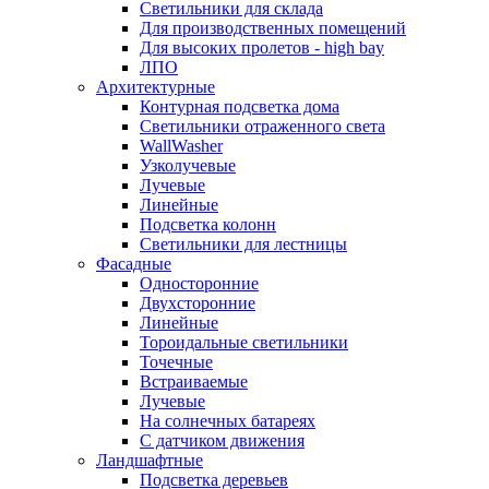
Светильники для склада
Для производственных помещений
Для высоких пролетов - high bay
ЛПО
Архитектурные
Контурная подсветка дома
Светильники отраженного света
WallWasher
Узколучевые
Лучевые
Линейные
Подсветка колонн
Светильники для лестницы
Фасадные
Односторонние
Двухсторонние
Линейные
Тороидальные светильники
Точечные
Встраиваемые
Лучевые
На солнечных батареях
С датчиком движения
Ландшафтные
Подсветка деревьев