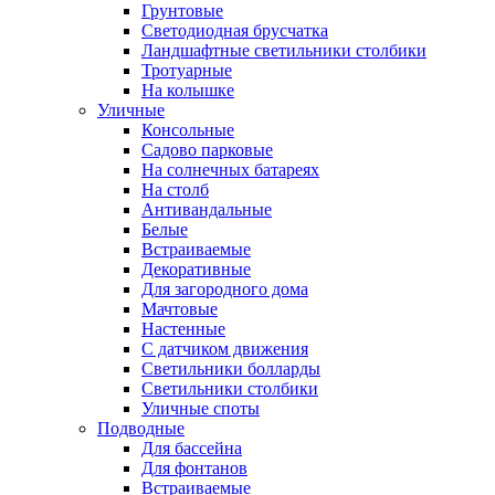
Грунтовые
Светодиодная брусчатка
Ландшафтные светильники столбики
Тротуарные
На колышке
Уличные
Консольные
Садово парковые
На солнечных батареях
На столб
Антивандальные
Белые
Встраиваемые
Декоративные
Для загородного дома
Мачтовые
Настенные
С датчиком движения
Светильники болларды
Светильники столбики
Уличные споты
Подводные
Для бассейна
Для фонтанов
Встраиваемые