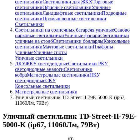
светильники
Светильники для ЖКХ
Торговые
светильники
Офисные светильники
Уличные
светильники
Ландшафтные светильники
Подводные
светильники
Промышленные светильники
Светильники
Светильники на солнечных батареях уличные
Садово
парковые светильники
Уличные фонари
Светильники
уличные на столб
Светильники болларды
Консольные
светильники
Мачтовые светильники
Плафоны
уличные
Уличные споты
Уличные светильники
ДКУ
ЖКУ светодиодные
Светильники РКУ
светодиодные аналоги
Светильники
кобра
Магистральные светильники
НКУ
светодиодные
СКУ
Консольные светильники
Магистральные светильники
Уличный светильник TD-Street-II-79E-5000-K (ip67,
11060Лм, 79Вт)
Уличный светильник TD-Street-II-79E-
5000-K (ip67, 11060Лм, 79Вт)
(0)