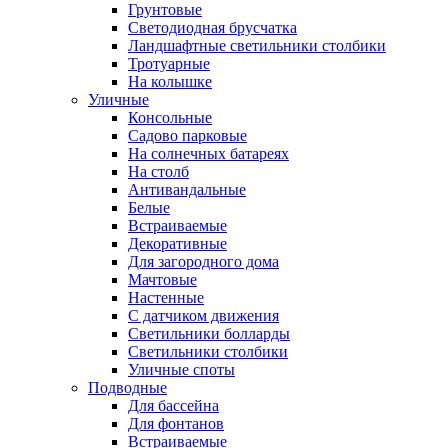
Грунтовые
Светодиодная брусчатка
Ландшафтные светильники столбики
Тротуарные
На колышке
Уличные
Консольные
Садово парковые
На солнечных батареях
На столб
Антивандальные
Белые
Встраиваемые
Декоративные
Для загородного дома
Мачтовые
Настенные
С датчиком движения
Светильники болларды
Светильники столбики
Уличные споты
Подводные
Для бассейна
Для фонтанов
Встраиваемые