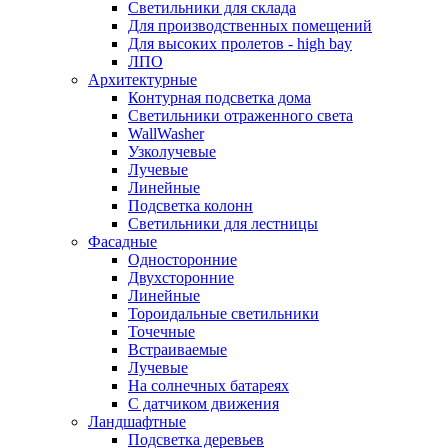
Светильники для склада
Для производственных помещений
Для высоких пролетов - high bay
ЛПО
Архитектурные
Контурная подсветка дома
Светильники отраженного света
WallWasher
Узколучевые
Лучевые
Линейные
Подсветка колонн
Светильники для лестницы
Фасадные
Односторонние
Двухсторонние
Линейные
Тороидальные светильники
Точечные
Встраиваемые
Лучевые
На солнечных батареях
С датчиком движения
Ландшафтные
Подсветка деревьев