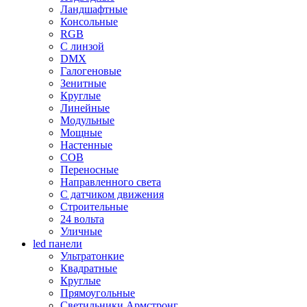
Ландшафтные
Консольные
RGB
С линзой
DMX
Галогеновые
Зенитные
Круглые
Линейные
Модульные
Мощные
Настенные
COB
Переносные
Направленного света
С датчиком движения
Строительные
24 вольта
Уличные
led панели
Ультратонкие
Квадратные
Круглые
Прямоугольные
Светильники Армстронг