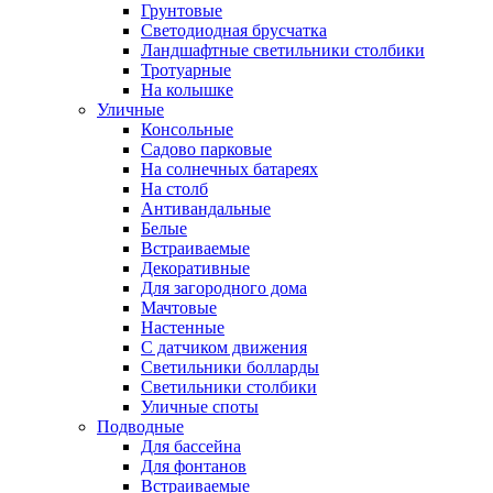
Грунтовые
Светодиодная брусчатка
Ландшафтные светильники столбики
Тротуарные
На колышке
Уличные
Консольные
Садово парковые
На солнечных батареях
На столб
Антивандальные
Белые
Встраиваемые
Декоративные
Для загородного дома
Мачтовые
Настенные
С датчиком движения
Светильники болларды
Светильники столбики
Уличные споты
Подводные
Для бассейна
Для фонтанов
Встраиваемые