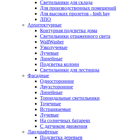
Светильники для склада
Для производственных помещений
Для высоких пролетов - high bay
ЛПО
Архитектурные
Контурная подсветка дома
Светильники отраженного света
WallWasher
Узколучевые
Лучевые
Линейные
Подсветка колонн
Светильники для лестницы
Фасадные
Односторонние
Двухсторонние
Линейные
Тороидальные светильники
Точечные
Встраиваемые
Лучевые
На солнечных батареях
С датчиком движения
Ландшафтные
Подсветка деревьев