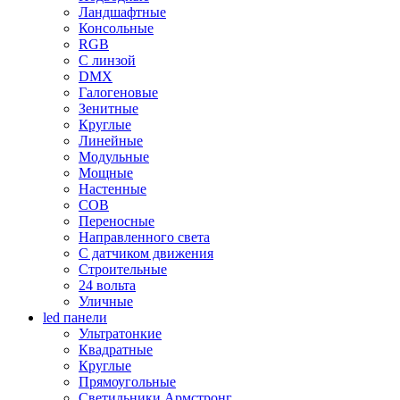
Ландшафтные
Консольные
RGB
С линзой
DMX
Галогеновые
Зенитные
Круглые
Линейные
Модульные
Мощные
Настенные
COB
Переносные
Направленного света
С датчиком движения
Строительные
24 вольта
Уличные
led панели
Ультратонкие
Квадратные
Круглые
Прямоугольные
Светильники Армстронг