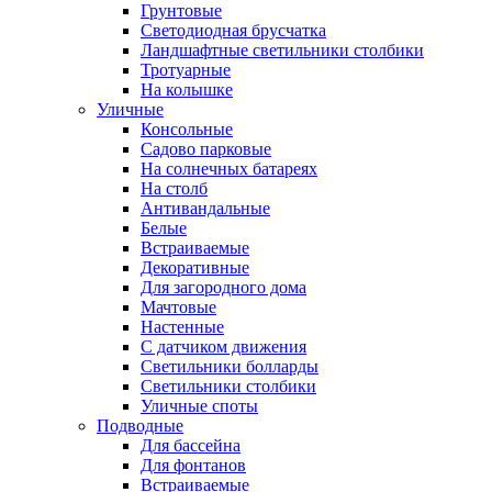
Грунтовые
Светодиодная брусчатка
Ландшафтные светильники столбики
Тротуарные
На колышке
Уличные
Консольные
Садово парковые
На солнечных батареях
На столб
Антивандальные
Белые
Встраиваемые
Декоративные
Для загородного дома
Мачтовые
Настенные
С датчиком движения
Светильники болларды
Светильники столбики
Уличные споты
Подводные
Для бассейна
Для фонтанов
Встраиваемые