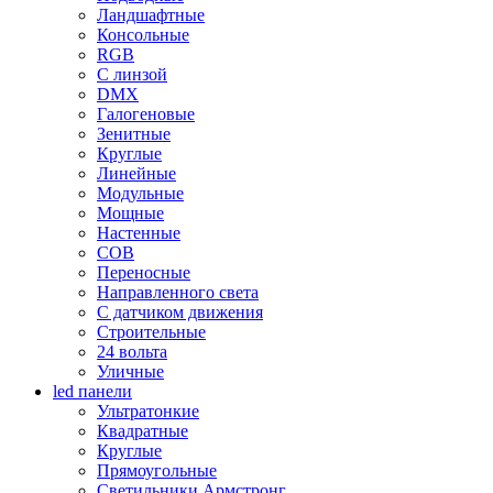
Ландшафтные
Консольные
RGB
С линзой
DMX
Галогеновые
Зенитные
Круглые
Линейные
Модульные
Мощные
Настенные
COB
Переносные
Направленного света
С датчиком движения
Строительные
24 вольта
Уличные
led панели
Ультратонкие
Квадратные
Круглые
Прямоугольные
Светильники Армстронг