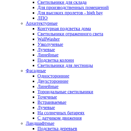
Светильники для склада
Для производственных помещений
Для высоких пролетов - high bay
ЛПО
Архитектурные
Контурная подсветка дома
Светильники отраженного света
WallWasher
Узколучевые
Лучевые
Линейные
Подсветка колонн
Светильники для лестницы
Фасадные
Односторонние
Двухсторонние
Линейные
Тороидальные светильники
Точечные
Встраиваемые
Лучевые
На солнечных батареях
С датчиком движения
Ландшафтные
Подсветка деревьев