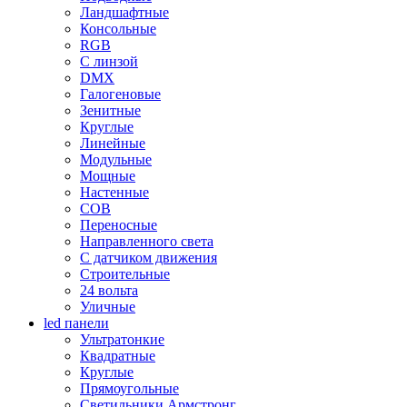
Ландшафтные
Консольные
RGB
С линзой
DMX
Галогеновые
Зенитные
Круглые
Линейные
Модульные
Мощные
Настенные
COB
Переносные
Направленного света
С датчиком движения
Строительные
24 вольта
Уличные
led панели
Ультратонкие
Квадратные
Круглые
Прямоугольные
Светильники Армстронг