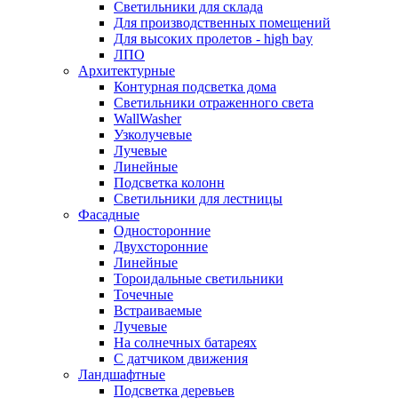
Светильники для склада
Для производственных помещений
Для высоких пролетов - high bay
ЛПО
Архитектурные
Контурная подсветка дома
Светильники отраженного света
WallWasher
Узколучевые
Лучевые
Линейные
Подсветка колонн
Светильники для лестницы
Фасадные
Односторонние
Двухсторонние
Линейные
Тороидальные светильники
Точечные
Встраиваемые
Лучевые
На солнечных батареях
С датчиком движения
Ландшафтные
Подсветка деревьев