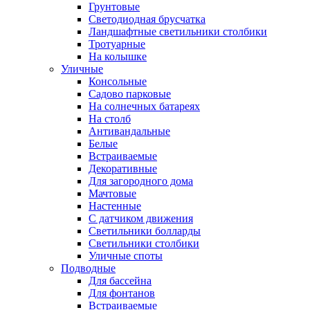
Грунтовые
Светодиодная брусчатка
Ландшафтные светильники столбики
Тротуарные
На колышке
Уличные
Консольные
Садово парковые
На солнечных батареях
На столб
Антивандальные
Белые
Встраиваемые
Декоративные
Для загородного дома
Мачтовые
Настенные
С датчиком движения
Светильники болларды
Светильники столбики
Уличные споты
Подводные
Для бассейна
Для фонтанов
Встраиваемые