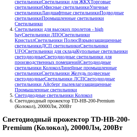
светильники
Светильники для ЖКХ
Торговые
светильники
Офисные светильники
Уличные
светильники
Ландшафтные светильники
Подводные
светильники
Промышленные светильники
Светильники
Светильники для высоких пролетов - high
bay
Светильники ЛПО
Светильники
Кристалл
Светильники Полюс
Взрывозащищенные
светильники
ДСП светильники
Светильники
UFO
Светильники для склада
Купольные светильники
светодиодные
Светодиодные светильники для
производственных помещений
Светодиодные
светильники Колокол
Линейные промышленные
светильники
Светильники Желудь подвесные
светодиодные
Светильники ЛСП
Светодиодные
светильники Айсберг пылевлагозащищенные
Промышленные светильники
Светодиодные светильники Колокол
Светодиодный прожектор TD-HB-200-Premium
(Колокол), 20000Лм, 200Вт
Светодиодный прожектор TD-HB-200-
Premium (Колокол), 20000Лм, 200Вт