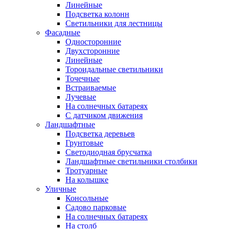
Линейные
Подсветка колонн
Светильники для лестницы
Фасадные
Односторонние
Двухсторонние
Линейные
Тороидальные светильники
Точечные
Встраиваемые
Лучевые
На солнечных батареях
С датчиком движения
Ландшафтные
Подсветка деревьев
Грунтовые
Светодиодная брусчатка
Ландшафтные светильники столбики
Тротуарные
На колышке
Уличные
Консольные
Садово парковые
На солнечных батареях
На столб