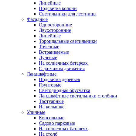
Линейные
Подсветка колонн
Светильники для лестницы
Фасадные
Односторонние
Двухсторонние
Линейные
Тороидальные светильники
Точечные
Встраиваемые
Лучевые
На солнечных батареях
С датчиком движения
Ландшафтные
Подсветка деревьев
Грунтовые
Светодиодная брусчатка
Ландшафтные светильники столбики
Тротуарные
На колышке
Уличные
Консольные
Садово парковые
На солнечных батареях
На столб