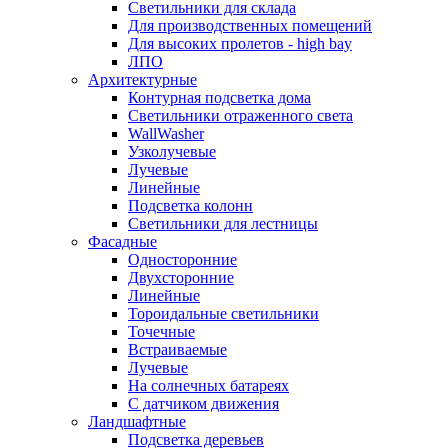
Светильники для склада
Для производственных помещений
Для высоких пролетов - high bay
ЛПО
Архитектурные
Контурная подсветка дома
Светильники отраженного света
WallWasher
Узколучевые
Лучевые
Линейные
Подсветка колонн
Светильники для лестницы
Фасадные
Односторонние
Двухсторонние
Линейные
Тороидальные светильники
Точечные
Встраиваемые
Лучевые
На солнечных батареях
С датчиком движения
Ландшафтные
Подсветка деревьев