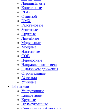
Ландшафтные
Консольные
RGB
С линзой
DMX
Галогеновые
Зенитные
Круглые
Линейные
Модульные
Мощные
Настенные
COB
Переносные
Направленного света
С датчиком движения
Строительные
24 вольта
Уличные
led панели
Ультратонкие
Квадратные
Круглые
Прямоугольные
Светильники Армстронг