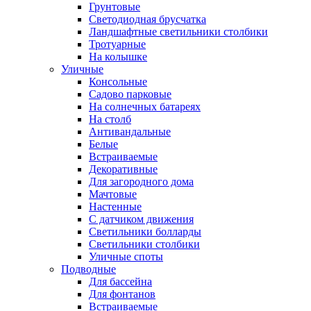
Грунтовые
Светодиодная брусчатка
Ландшафтные светильники столбики
Тротуарные
На колышке
Уличные
Консольные
Садово парковые
На солнечных батареях
На столб
Антивандальные
Белые
Встраиваемые
Декоративные
Для загородного дома
Мачтовые
Настенные
С датчиком движения
Светильники болларды
Светильники столбики
Уличные споты
Подводные
Для бассейна
Для фонтанов
Встраиваемые