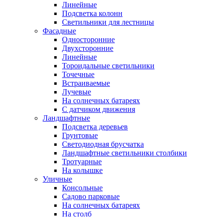
Линейные
Подсветка колонн
Светильники для лестницы
Фасадные
Односторонние
Двухсторонние
Линейные
Тороидальные светильники
Точечные
Встраиваемые
Лучевые
На солнечных батареях
С датчиком движения
Ландшафтные
Подсветка деревьев
Грунтовые
Светодиодная брусчатка
Ландшафтные светильники столбики
Тротуарные
На колышке
Уличные
Консольные
Садово парковые
На солнечных батареях
На столб