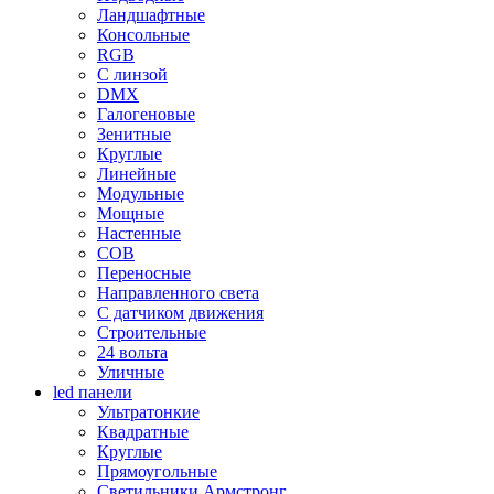
Ландшафтные
Консольные
RGB
С линзой
DMX
Галогеновые
Зенитные
Круглые
Линейные
Модульные
Мощные
Настенные
COB
Переносные
Направленного света
С датчиком движения
Строительные
24 вольта
Уличные
led панели
Ультратонкие
Квадратные
Круглые
Прямоугольные
Светильники Армстронг