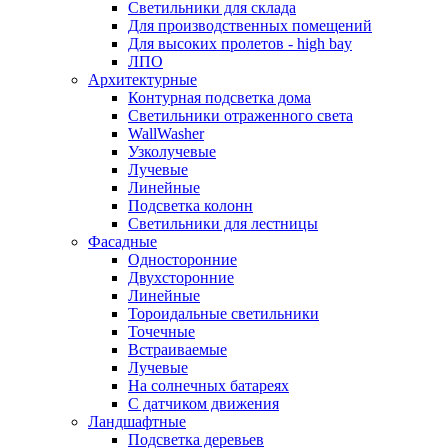
Светильники для склада
Для производственных помещений
Для высоких пролетов - high bay
ЛПО
Архитектурные
Контурная подсветка дома
Светильники отраженного света
WallWasher
Узколучевые
Лучевые
Линейные
Подсветка колонн
Светильники для лестницы
Фасадные
Односторонние
Двухсторонние
Линейные
Тороидальные светильники
Точечные
Встраиваемые
Лучевые
На солнечных батареях
С датчиком движения
Ландшафтные
Подсветка деревьев