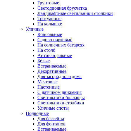
Грунтовые
Светодиодная брусчатка
Ландшафтные светильники столбики
Тротуарные
На колышке
Уличные
Консольные
Садово парковые
На солнечных батареях
На столб
Антивандальные
Белые
Встраиваемые
Декоративные
Для загородного дома
Мачтовые
Настенные
С датчиком движения
Светильники болларды
Светильники столбики
Уличные споты
Подводные
Для бассейна
Для фонтанов
Встраиваемые