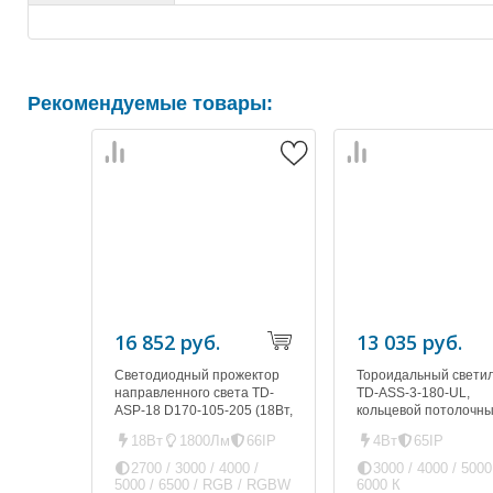
Рекомендуемые товары:
16 852 руб.
13 035 руб.
Светодиодный прожектор
Тороидальный свети
направленного света TD-
TD-ASS-3-180-UL,
ASP-18 D170-105-205 (18Вт,
кольцевой потолочны
ip66)
18Вт
1800Лм
66IP
4Вт
65IP
2700 / 3000 / 4000 /
3000 / 4000 / 5000
5000 / 6500 / RGB / RGBW
6000 К