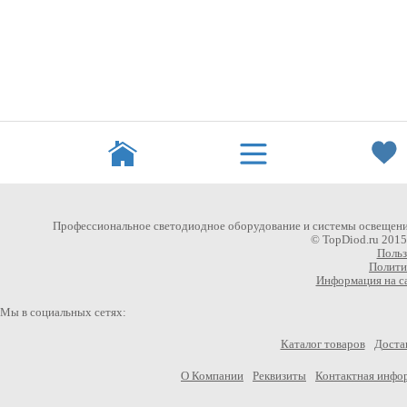
Профессиональное светодиодное оборудование и системы освещени
© TopDiod.ru 201
Польз
Полити
Информация на са
Мы в социальных сетях:
Каталог товаров
Достав
О Компании
Реквизиты
Контактная инфо