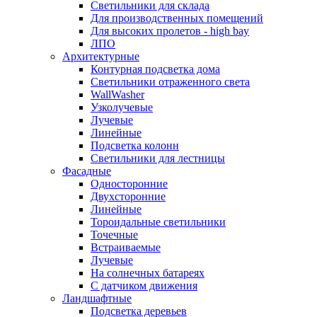
Светильники для склада
Для производственных помещений
Для высоких пролетов - high bay
ЛПО
Архитектурные
Контурная подсветка дома
Светильники отраженного света
WallWasher
Узколучевые
Лучевые
Линейные
Подсветка колонн
Светильники для лестницы
Фасадные
Односторонние
Двухсторонние
Линейные
Тороидальные светильники
Точечные
Встраиваемые
Лучевые
На солнечных батареях
С датчиком движения
Ландшафтные
Подсветка деревьев