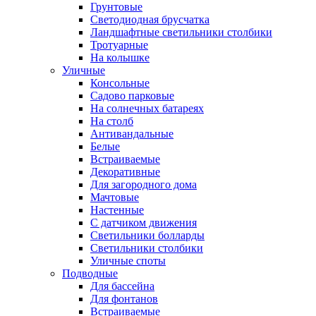
Грунтовые
Светодиодная брусчатка
Ландшафтные светильники столбики
Тротуарные
На колышке
Уличные
Консольные
Садово парковые
На солнечных батареях
На столб
Антивандальные
Белые
Встраиваемые
Декоративные
Для загородного дома
Мачтовые
Настенные
С датчиком движения
Светильники болларды
Светильники столбики
Уличные споты
Подводные
Для бассейна
Для фонтанов
Встраиваемые