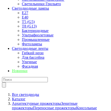
Светильники Грильято
Светодиодные лампы
E27
Е40
T5 (G5)
T8 (G13)
Бактерицидные
Ультрафиолетовые
Промышленные
Фитолампы
Светодиодные ленты
Гибкий неон
Для бассейна
Уличные
Фасадная
Новинки
Все светодиоды
Каталог
Архитектурные прожекторы
Зенитные
прожекторы
Переносные прожекторы
Консольные