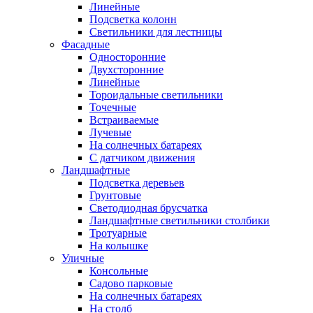
Линейные
Подсветка колонн
Светильники для лестницы
Фасадные
Односторонние
Двухсторонние
Линейные
Тороидальные светильники
Точечные
Встраиваемые
Лучевые
На солнечных батареях
С датчиком движения
Ландшафтные
Подсветка деревьев
Грунтовые
Светодиодная брусчатка
Ландшафтные светильники столбики
Тротуарные
На колышке
Уличные
Консольные
Садово парковые
На солнечных батареях
На столб