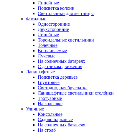
Линейные
Подсветка колонн
Светильники для лестницы
Фасадные
Односторонние
Двухсторонние
Линейные
Тороидальные светильники
Точечные
Встраиваемые
Лучевые
На солнечных батареях
С датчиком движения
Ландшафтные
Подсветка деревьев
Грунтовые
Светодиодная брусчатка
Ландшафтные светильники столбики
Тротуарные
На колышке
Уличные
Консольные
Садово парковые
На солнечных батареях
На столб