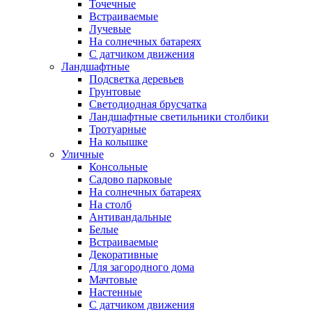
Точечные
Встраиваемые
Лучевые
На солнечных батареях
С датчиком движения
Ландшафтные
Подсветка деревьев
Грунтовые
Светодиодная брусчатка
Ландшафтные светильники столбики
Тротуарные
На колышке
Уличные
Консольные
Садово парковые
На солнечных батареях
На столб
Антивандальные
Белые
Встраиваемые
Декоративные
Для загородного дома
Мачтовые
Настенные
С датчиком движения