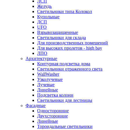
ЛСП
Желудь
Светильники типа Колокол
Купольные
ДСП
UFO
Взрывозащищенные
Светильники для склада
Для производственных помещений
Для высоких пролетов - high bay
ЛПО
Архитектурные
Контурная подсветка дома
Светильники отраженного света
WallWasher
Узколучевые
Лучевые
Линейные
Подсветка колонн
Светильники для лестницы
Фасадные
Односторонние
Двухсторонние
Линейные
Тороидальные светильники