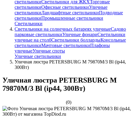
светильники
Светильники для ЖКХ
Торговые
светильники
Офисные светильники
Уличные
светильники
Ландшафтные светильники
Подводные
светильники
Промышленные светильники
Светильники
Светильники на солнечных батареях уличные
Садово
парковые светильники
Уличные фонари
Светильники
уличные на столб
Светильники болларды
Консольные
светильники
Мачтовые светильники
Плафоны
уличные
Уличные споты
Уличные светильники
Уличная люстра PETERSBURG M 79870M/3 Bl (ip44,
300Вт)
Уличная люстра PETERSBURG M
79870M/3 Bl (ip44, 300Вт)
(0)