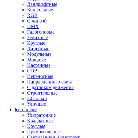
Ландшафтные
Консольные
RGB
С линзой
DMX
Галогеновые
Зенитные
Круглые
Линейные
Модульные
Мощные
Настенные
COB
Переносные
Направленного света
С датчиком движения
Строительные
24 вольта
Уличные
led панели
Ультратонкие
Квадратные
Круглые
Прямоугольные
Светильники Армстронг