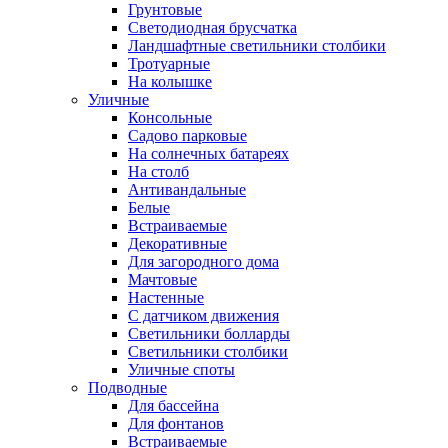
Грунтовые
Светодиодная брусчатка
Ландшафтные светильники столбики
Тротуарные
На колышке
Уличные
Консольные
Садово парковые
На солнечных батареях
На столб
Антивандальные
Белые
Встраиваемые
Декоративные
Для загородного дома
Мачтовые
Настенные
С датчиком движения
Светильники болларды
Светильники столбики
Уличные споты
Подводные
Для бассейна
Для фонтанов
Встраиваемые