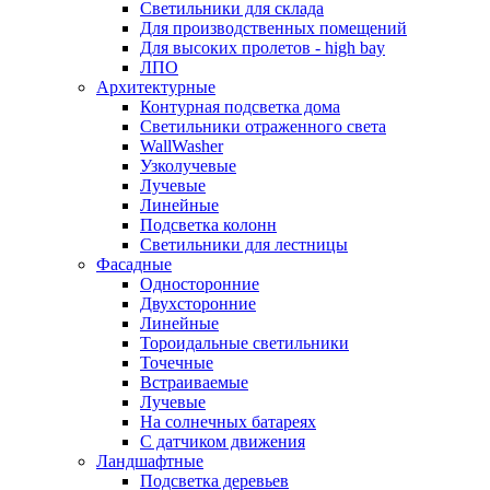
Светильники для склада
Для производственных помещений
Для высоких пролетов - high bay
ЛПО
Архитектурные
Контурная подсветка дома
Светильники отраженного света
WallWasher
Узколучевые
Лучевые
Линейные
Подсветка колонн
Светильники для лестницы
Фасадные
Односторонние
Двухсторонние
Линейные
Тороидальные светильники
Точечные
Встраиваемые
Лучевые
На солнечных батареях
С датчиком движения
Ландшафтные
Подсветка деревьев