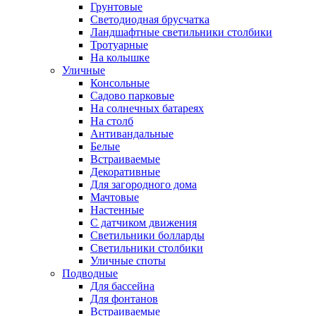
Грунтовые
Светодиодная брусчатка
Ландшафтные светильники столбики
Тротуарные
На колышке
Уличные
Консольные
Садово парковые
На солнечных батареях
На столб
Антивандальные
Белые
Встраиваемые
Декоративные
Для загородного дома
Мачтовые
Настенные
С датчиком движения
Светильники болларды
Светильники столбики
Уличные споты
Подводные
Для бассейна
Для фонтанов
Встраиваемые