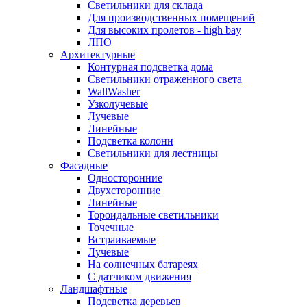
Светильники для склада
Для производственных помещений
Для высоких пролетов - high bay
ЛПО
Архитектурные
Контурная подсветка дома
Светильники отраженного света
WallWasher
Узколучевые
Лучевые
Линейные
Подсветка колонн
Светильники для лестницы
Фасадные
Односторонние
Двухсторонние
Линейные
Тороидальные светильники
Точечные
Встраиваемые
Лучевые
На солнечных батареях
С датчиком движения
Ландшафтные
Подсветка деревьев