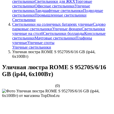
светильники
Светильники для ЖКХ
Торговые
светильники
Офисные светильники
Уличные
светильники
Ландшафтные светильники
Подводные
светильники
Промышленные светильники
Светильники
Светильники на солнечных батареях уличные
Садово
парковые светильники
Уличные фонари
Светильники
уличные на столб
Светильники болларды
Консольные
светильники
Мачтовые светильники
Плафоны
уличные
Уличные споты
Уличные светильники
Уличная люстра ROME S 95270S/6/16 GB (ip44,
6x100Вт)
Уличная люстра ROME S 95270S/6/16
GB (ip44, 6x100Вт)
(0)