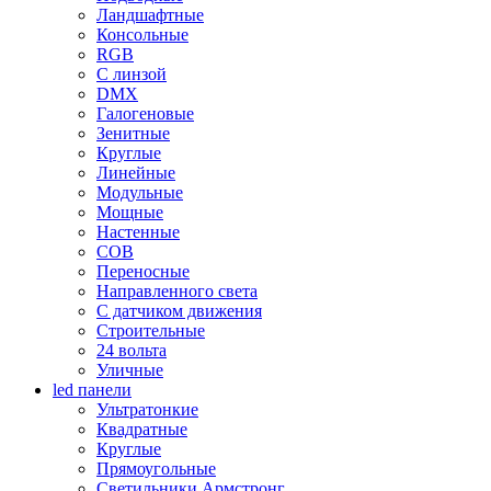
Ландшафтные
Консольные
RGB
С линзой
DMX
Галогеновые
Зенитные
Круглые
Линейные
Модульные
Мощные
Настенные
COB
Переносные
Направленного света
С датчиком движения
Строительные
24 вольта
Уличные
led панели
Ультратонкие
Квадратные
Круглые
Прямоугольные
Светильники Армстронг