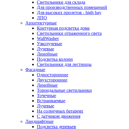
Светильники для склада
Для производственных помещений
Для высоких пролетов - high bay
ЛПО
Архитектурные
Контурная подсветка дома
Светильники отраженного света
WallWasher
Узколучевые
Лучевые
Линейные
Подсветка колонн
Светильники для лестницы
Фасадные
Односторонние
Двухсторонние
Линейные
Тороидальные светильники
Точечные
Встраиваемые
Лучевые
На солнечных батареях
С датчиком движения
Ландшафтные
Подсветка деревьев