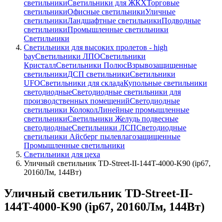
светильники
Светильники для ЖКХ
Торговые
светильники
Офисные светильники
Уличные
светильники
Ландшафтные светильники
Подводные
светильники
Промышленные светильники
Светильники
Светильники для высоких пролетов - high
bay
Светильники ЛПО
Светильники
Кристалл
Светильники Полюс
Взрывозащищенные
светильники
ДСП светильники
Светильники
UFO
Светильники для склада
Купольные светильники
светодиодные
Светодиодные светильники для
производственных помещений
Светодиодные
светильники Колокол
Линейные промышленные
светильники
Светильники Желудь подвесные
светодиодные
Светильники ЛСП
Светодиодные
светильники Айсберг пылевлагозащищенные
Промышленные светильники
Светильники для цеха
Уличный светильник TD-Street-II-144T-4000-K90 (ip67,
20160Лм, 144Вт)
Уличный светильник TD-Street-II-
144T-4000-K90 (ip67, 20160Лм, 144Вт)