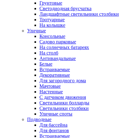
Грунтовые
Светодиодная брусчатка
Ландшафтные светильники столбики
Тротуарные
На колышке
Уличные
Консольные
Садово парковые
На солнечных батареях
На столб
Антивандальные
Белые
Встраиваемые
Декоративные
Для загородного дома
Мачтовые
Настенные
С датчиком движения
Светильники болларды
Светильники столбики
Уличные споты
Подводные
Для бассейна
Для фонтанов
Встраиваемые