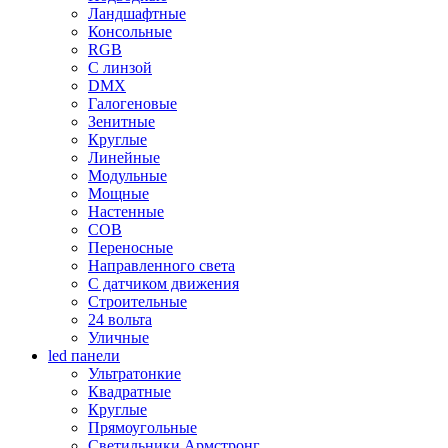
Ландшафтные
Консольные
RGB
С линзой
DMX
Галогеновые
Зенитные
Круглые
Линейные
Модульные
Мощные
Настенные
COB
Переносные
Направленного света
С датчиком движения
Строительные
24 вольта
Уличные
led панели
Ультратонкие
Квадратные
Круглые
Прямоугольные
Светильники Армстронг