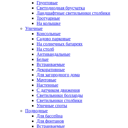
Грунтовые
Светодиодная брусчатка
Ландшафтные светильники столбики
Тротуарные
На колышке
Уличные
Консольные
Садово парковые
На солнечных батареях
На столб
Антивандальные
Белые
Встраиваемые
Декоративные
Для загородного дома
Мачтовые
Настенные
С датчиком движения
Светильники болларды
Светильники столбики
Уличные споты
Подводные
Для бассейна
Для фонтанов
Встраиваемые