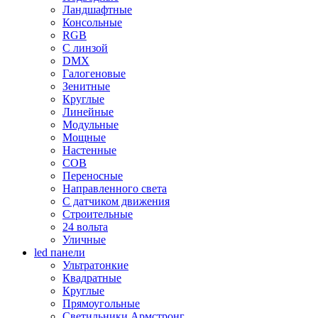
Ландшафтные
Консольные
RGB
С линзой
DMX
Галогеновые
Зенитные
Круглые
Линейные
Модульные
Мощные
Настенные
COB
Переносные
Направленного света
С датчиком движения
Строительные
24 вольта
Уличные
led панели
Ультратонкие
Квадратные
Круглые
Прямоугольные
Светильники Армстронг