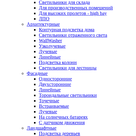
Светильники для склада
Для производственных помещений
Для высоких пролетов - high bay
ЛПО
Архитектурные
Контурная подсветка дома
Светильники отраженного света
WallWasher
Узколучевые
Лучевые
Линейные
Подсветка колонн
Светильники для лестницы
Фасадные
Односторонние
Двухсторонние
Линейные
Тороидальные светильники
Точечные
Встраиваемые
Лучевые
На солнечных батареях
С датчиком движения
Ландшафтные
Подсветка деревьев