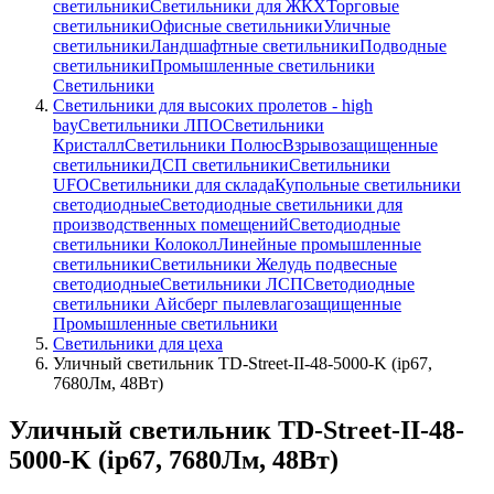
светильники
Светильники для ЖКХ
Торговые
светильники
Офисные светильники
Уличные
светильники
Ландшафтные светильники
Подводные
светильники
Промышленные светильники
Светильники
Светильники для высоких пролетов - high
bay
Светильники ЛПО
Светильники
Кристалл
Светильники Полюс
Взрывозащищенные
светильники
ДСП светильники
Светильники
UFO
Светильники для склада
Купольные светильники
светодиодные
Светодиодные светильники для
производственных помещений
Светодиодные
светильники Колокол
Линейные промышленные
светильники
Светильники Желудь подвесные
светодиодные
Светильники ЛСП
Светодиодные
светильники Айсберг пылевлагозащищенные
Промышленные светильники
Светильники для цеха
Уличный светильник TD-Street-II-48-5000-K (ip67,
7680Лм, 48Вт)
Уличный светильник TD-Street-II-48-
5000-K (ip67, 7680Лм, 48Вт)