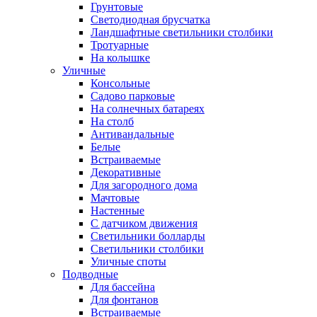
Грунтовые
Светодиодная брусчатка
Ландшафтные светильники столбики
Тротуарные
На колышке
Уличные
Консольные
Садово парковые
На солнечных батареях
На столб
Антивандальные
Белые
Встраиваемые
Декоративные
Для загородного дома
Мачтовые
Настенные
С датчиком движения
Светильники болларды
Светильники столбики
Уличные споты
Подводные
Для бассейна
Для фонтанов
Встраиваемые