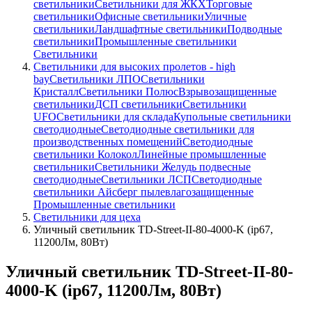
светильники
Светильники для ЖКХ
Торговые
светильники
Офисные светильники
Уличные
светильники
Ландшафтные светильники
Подводные
светильники
Промышленные светильники
Светильники
Светильники для высоких пролетов - high
bay
Светильники ЛПО
Светильники
Кристалл
Светильники Полюс
Взрывозащищенные
светильники
ДСП светильники
Светильники
UFO
Светильники для склада
Купольные светильники
светодиодные
Светодиодные светильники для
производственных помещений
Светодиодные
светильники Колокол
Линейные промышленные
светильники
Светильники Желудь подвесные
светодиодные
Светильники ЛСП
Светодиодные
светильники Айсберг пылевлагозащищенные
Промышленные светильники
Светильники для цеха
Уличный светильник TD-Street-II-80-4000-K (ip67,
11200Лм, 80Вт)
Уличный светильник TD-Street-II-80-
4000-K (ip67, 11200Лм, 80Вт)