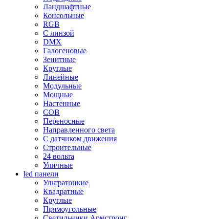
Ландшафтные
Консольные
RGB
С линзой
DMX
Галогеновые
Зенитные
Круглые
Линейные
Модульные
Мощные
Настенные
COB
Переносные
Направленного света
С датчиком движения
Строительные
24 вольта
Уличные
led панели
Ультратонкие
Квадратные
Круглые
Прямоугольные
Светильники Армстронг