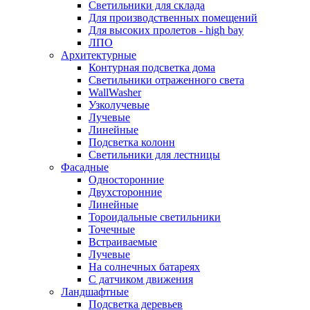
Светильники для склада
Для производственных помещений
Для высоких пролетов - high bay
ЛПО
Архитектурные
Контурная подсветка дома
Светильники отраженного света
WallWasher
Узколучевые
Лучевые
Линейные
Подсветка колонн
Светильники для лестницы
Фасадные
Односторонние
Двухсторонние
Линейные
Тороидальные светильники
Точечные
Встраиваемые
Лучевые
На солнечных батареях
С датчиком движения
Ландшафтные
Подсветка деревьев