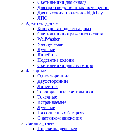
Светильники для склада
Для производственных помещений
Для высоких пролетов - high bay
ЛПО
Архитектурные
Контурная подсветка дома
Светильники отраженного света
WallWasher
Узколучевые
Лучевые
Линейные
Подсветка колонн
Светильники для лестницы
Фасадные
Односторонние
Двухсторонние
Линейные
Тороидальные светильники
Точечные
Встраиваемые
Лучевые
На солнечных батареях
С датчиком движения
Ландшафтные
Подсветка деревьев