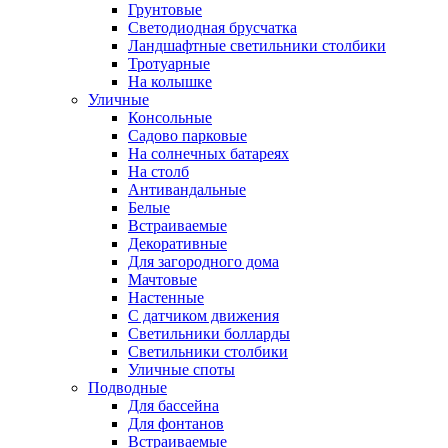
Грунтовые
Светодиодная брусчатка
Ландшафтные светильники столбики
Тротуарные
На колышке
Уличные
Консольные
Садово парковые
На солнечных батареях
На столб
Антивандальные
Белые
Встраиваемые
Декоративные
Для загородного дома
Мачтовые
Настенные
С датчиком движения
Светильники болларды
Светильники столбики
Уличные споты
Подводные
Для бассейна
Для фонтанов
Встраиваемые