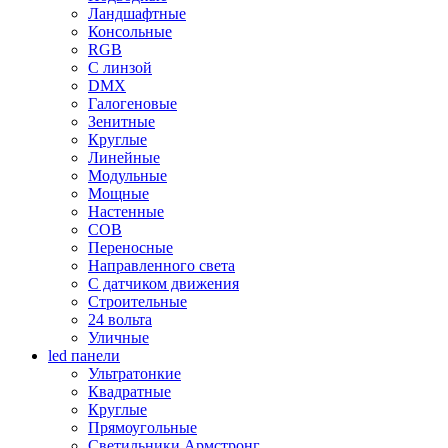
Ландшафтные
Консольные
RGB
С линзой
DMX
Галогеновые
Зенитные
Круглые
Линейные
Модульные
Мощные
Настенные
COB
Переносные
Направленного света
С датчиком движения
Строительные
24 вольта
Уличные
led панели
Ультратонкие
Квадратные
Круглые
Прямоугольные
Светильники Армстронг