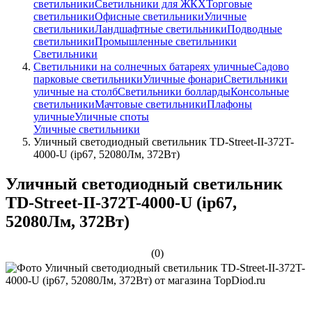
светильники
Светильники для ЖКХ
Торговые
светильники
Офисные светильники
Уличные
светильники
Ландшафтные светильники
Подводные
светильники
Промышленные светильники
Светильники
Светильники на солнечных батареях уличные
Садово
парковые светильники
Уличные фонари
Светильники
уличные на столб
Светильники болларды
Консольные
светильники
Мачтовые светильники
Плафоны
уличные
Уличные споты
Уличные светильники
Уличный светодиодный светильник TD-Street-II-372T-
4000-U (ip67, 52080Лм, 372Вт)
Уличный светодиодный светильник
TD-Street-II-372T-4000-U (ip67,
52080Лм, 372Вт)
(0)