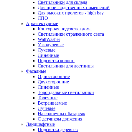
Светильники для склада
Для производственных помещений
Для высоких пролетов - high bay
ЛПО
Архитектурные
Контурная подсветка дома
Светильники отраженного света
WallWasher
Узколучевые
Лучевые
Линейные
Подсветка колонн
Светильники для лестницы
Фасадные
Односторонние
Двухсторонние
Линейные
Тороидальные светильники
Точечные
Встраиваемые
Лучевые
На солнечных батареях
С датчиком движения
Ландшафтные
Подсветка деревьев