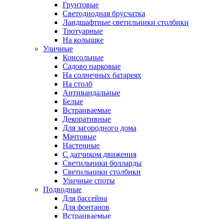
Грунтовые
Светодиодная брусчатка
Ландшафтные светильники столбики
Тротуарные
На колышке
Уличные
Консольные
Садово парковые
На солнечных батареях
На столб
Антивандальные
Белые
Встраиваемые
Декоративные
Для загородного дома
Мачтовые
Настенные
С датчиком движения
Светильники болларды
Светильники столбики
Уличные споты
Подводные
Для бассейна
Для фонтанов
Встраиваемые