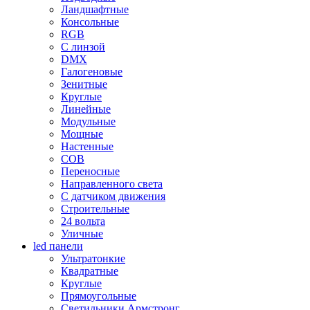
Ландшафтные
Консольные
RGB
С линзой
DMX
Галогеновые
Зенитные
Круглые
Линейные
Модульные
Мощные
Настенные
COB
Переносные
Направленного света
С датчиком движения
Строительные
24 вольта
Уличные
led панели
Ультратонкие
Квадратные
Круглые
Прямоугольные
Светильники Армстронг