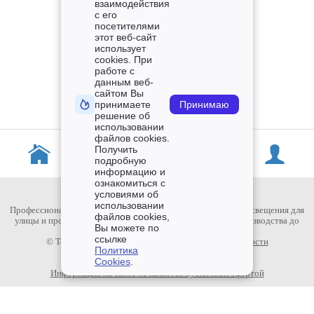
взаимодействия
с его
посетителями
этот веб-сайт
использует
cookies. При
работе с
данным веб-
сайтом Вы
принимаете
Принимаю
решение об
использовании
файлов cookies.
Получить
подробную
информацию и
ознакомиться с
условиями об
использовании
Профессиональное светодиодное оборудование и системы освещения для
файлов cookies,
улицы и промышленных помещений. Полный цикл - от производства до
Вы можете по
монтажа.
ссылке
© TopDiod.ru 2015-2026
Политика конфиденциальности
Политика
Пользовательское Соглашение
Cookies
.
Политика использования Cookies
Информация на сайте не является публичной офертой
Мы в социальных сетях: