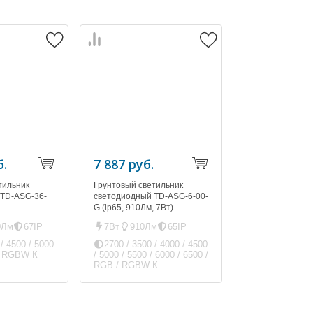
б.
7 887 руб.
6 444 руб.
тильник
Грунтовый светильник
Грунтовый свет
 TD-ASG-36-
светодиодный TD-ASG-6-00-
светодиодный T
G (ip65, 910Лм, 7Вт)
(ip67, 600Лм, 7В
0Лм
67IP
7Вт
910Лм
65IP
7Вт
600Лм
 / 4500 / 5000
2700 / 3500 / 4000 / 4500
3000 / 4500 /
 / RGBW К
/ 5000 / 5500 / 6000 / 6500 /
RGB / RGBW К