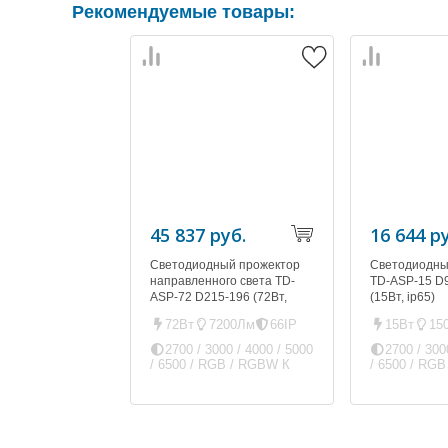
Рекомендуемые товары:
45 837 руб.
16 644 р
Светодиодный прожектор
Светодиодны
направленного света TD-
TD-ASP-15 D
ASP-72 D215-196 (72Вт,
(15Вт, ip65)
ip66)
72Вт
7200Лм
66IP
15Вт
15
2700 / 3000 / 4000 / 5000
2700 / 300
/ 6500 / RGB / RGBW К
/ 6500 / RG