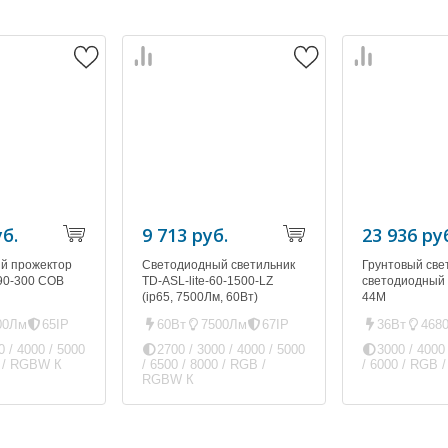
уб.
9 713 руб.
23 936 ру
й прожектор
Светодиодный светильник
Грунтовый све
90-300 COB
TD-ASL-lite-60-1500-LZ
светодиодный
(ip65, 7500Лм, 60Вт)
44M
00Лм
65IP
60Вт
7500Лм
67IP
36Вт
468
0 / 4000 / 5000
2700 / 3000 / 4000 / 5000
3000 / 4000
B / RGBW К
/ 6500 / 8000 / RGB /
/ 6000 / RGB
RGBW К