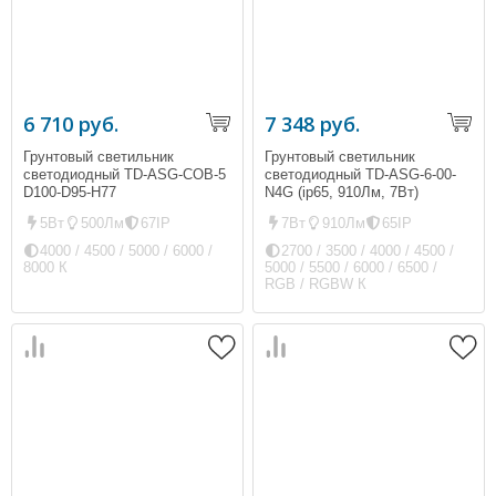
6 710 руб.
7 348 руб.
Грунтовый светильник
Грунтовый светильник
светодиодный TD-ASG-COB-5
светодиодный TD-ASG-6-00-
D100-D95-H77
N4G (ip65, 910Лм, 7Вт)
5Вт
500Лм
67IP
7Вт
910Лм
65IP
4000 / 4500 / 5000 / 6000 /
2700 / 3500 / 4000 / 4500 /
8000 К
5000 / 5500 / 6000 / 6500 /
RGB / RGBW К