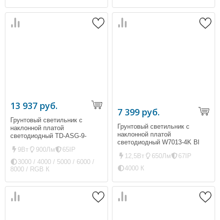
13 937 руб.
7 399 руб.
Грунтовый светильник с
Грунтовый светильник с
наклонной платой
наклонной платой
светодиодный TD-ASG-9-
светодиодный W7013-4K Bl
D180L (ip65, 900Лм, 9Вт)
9Вт
900Лм
65IP
(ip67, 650Лм, 12,5Вт)
12,5Вт
650Лм
67IP
3000 / 4000 / 5000 / 6000 /
4000 К
8000 / RGB К