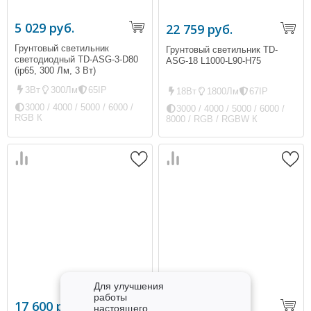
5 029 руб.
22 759 руб.
Грунтовый светильник
Грунтовый светильник TD-
светодиодный TD-ASG-3-D80
ASG-18 L1000-L90-H75
(ip65, 300 Лм, 3 Вт)
3Вт
300Лм
65IP
18Вт
1800Лм
67IP
3000 / 4000 / 5000 / 6000 /
3000 / 4000 / 5000 / 6000 /
RGB К
8000 / RGB / RGBW К
Для улучшения
работы
17 600 руб.
16 500 руб.
настоящего