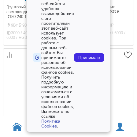
веб-сайта и
Грунтовый светильник
Грунтовый светильник
удобства
светодиодный TD-ASG-9
светодиодный TD-ASG-6
взаимодействия
D180-240-170
D150-200-140
с его
посетителями
9Вт
900Лм
67IP
6Вт
600Лм
67IP
этот веб-сайт
3000 / 4000 / 4500 / 5000 /
3000 / 4000 / 4500 / 5000 /
использует
6000 / RGB / RGBW К
6000 / RGB К
cookies. При
работе с
данным веб-
сайтом Вы
принимаете
Принимаю
решение об
использовании
файлов cookies.
Получить
подробную
информацию и
ознакомиться с
условиями об
использовании
файлов cookies,
Вы можете по
ссылке
9 898 руб.
9 900 руб.
Политика
Cookies
.
Грунтовый светильник
Грунтовый светильник
светодиодный TD-ASG-9-400
светодиодный TD-ASG-9 L150-