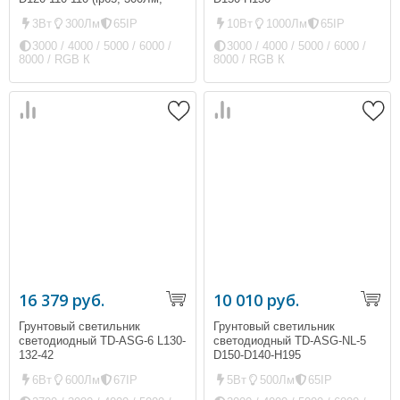
3Вт) круглый
3Вт
300Лм
65IP
10Вт
1000Лм
65IP
3000 / 4000 / 5000 / 6000 /
3000 / 4000 / 5000 / 6000 /
8000 / RGB К
8000 / RGB К
16 379 руб.
10 010 руб.
Грунтовый светильник
Грунтовый светильник
светодиодный TD-ASG-6 L130-
светодиодный TD-ASG-NL-5
132-42
D150-D140-H195
6Вт
600Лм
67IP
5Вт
500Лм
65IP