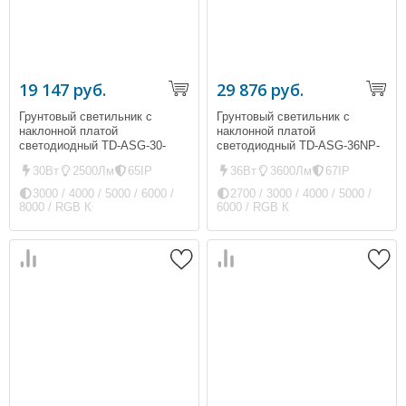
19 147 руб.
29 876 руб.
Грунтовый светильник с
Грунтовый светильник с
наклонной платой
наклонной платой
светодиодный TD-ASG-30-
светодиодный TD-ASG-36NP-
D250 (ip65, 2500Лм, 30Вт)
01 (ip67, 3600Лм, 36Вт)
30Вт
2500Лм
65IP
36Вт
3600Лм
67IP
3000 / 4000 / 5000 / 6000 /
2700 / 3000 / 4000 / 5000 /
8000 / RGB К
6000 / RGB К