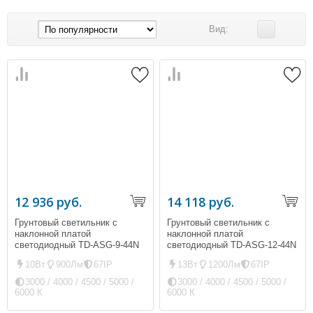
Вид:
12 936 руб.
14 118 руб.
Грунтовый светильник с
Грунтовый светильник с
наклонной платой
наклонной платой
светодиодный TD-ASG-9-44N
светодиодный TD-ASG-12-44N
(ip67, 900Лм, 10Вт)
(ip67, 1200Лм, 13Вт)
10Вт
900Лм
67IP
13Вт
1200Лм
67IP
квадратный
3000 / 4000 / 4500 / 5000 /
3000 / 4000 / 4500 / 5000 /
6000 К
6000 К