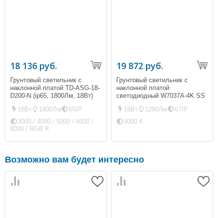
18 136 руб.
19 872 руб.
Грунтовый светильник с
Грунтовый светильник с
наклонной платой TD-ASG-18-
наклонной платой
D200-N (ip65, 1800Лм, 18Вт)
светодиодный W7037A-4K SS
(ip67, 1290Лм, 18Вт)
18Вт
1800Лм
65IP
18Вт
1290Лм
67IP
3000 / 4000 / 5000 / 6000 /
4000 К
8000 / RGB К
Возможно вам будет интересно