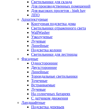
Светильники для склада
Для производственных помещений
Для высоких пролетов - high bay
ЛПО
Архитектурные
Контурная подсветка дома
Светильники отраженного света
WallWasher
Узколучевые
Лучевые
Линейные
Подсветка колонн
Светильники для лестницы
Фасадные
Односторонние
Двухсторонние
Линейные
Тороидальные светильники
Точечные
Встраиваемые
Лучевые
На солнечных батареях
С датчиком движения
Ландшафтные
Подсветка деревьев