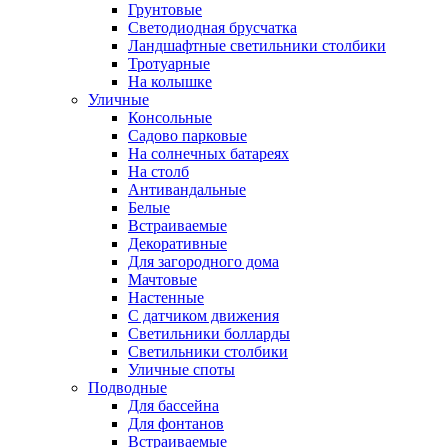
Грунтовые
Светодиодная брусчатка
Ландшафтные светильники столбики
Тротуарные
На колышке
Уличные
Консольные
Садово парковые
На солнечных батареях
На столб
Антивандальные
Белые
Встраиваемые
Декоративные
Для загородного дома
Мачтовые
Настенные
С датчиком движения
Светильники болларды
Светильники столбики
Уличные споты
Подводные
Для бассейна
Для фонтанов
Встраиваемые