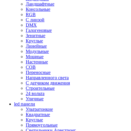
Ландшафтные
Консольные
RGB
С линзой
DMX
Галогеновые
Зенитные
Круглые
Линейные
Модульные
Мощные
Настенные
COB
Переносные
Направленного света
С датчиком движения
Строительные
24 вольта
Уличные
led панели
Ультратонкие
Квадратные
Круглые
Прямоугольные
Светильники Армстронг