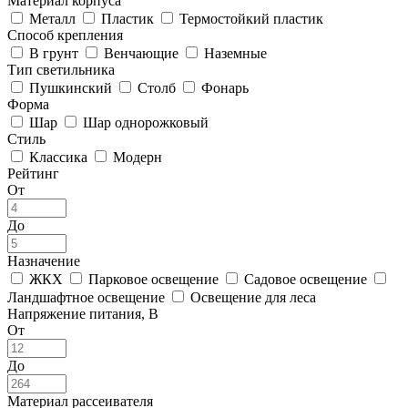
Материал корпуса
Металл
Пластик
Термостойкий пластик
Способ крепления
В грунт
Венчающие
Наземные
Тип светильника
Пушкинский
Столб
Фонарь
Форма
Шар
Шар однорожковый
Стиль
Классика
Модерн
Рейтинг
От
До
Назначение
ЖКХ
Парковое освещение
Садовое освещение
Ландшафтное освещение
Освещение для леса
Напряжение питания, В
От
До
Материал рассеивателя