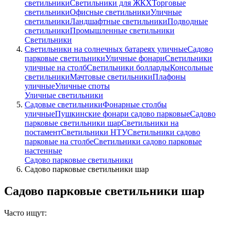
светильники
Светильники для ЖКХ
Торговые
светильники
Офисные светильники
Уличные
светильники
Ландшафтные светильники
Подводные
светильники
Промышленные светильники
Светильники
Светильники на солнечных батареях уличные
Садово
парковые светильники
Уличные фонари
Светильники
уличные на столб
Светильники болларды
Консольные
светильники
Мачтовые светильники
Плафоны
уличные
Уличные споты
Уличные светильники
Садовые светильники
Фонарные столбы
уличные
Пушкинские фонари садово парковые
Садово
парковые светильники шар
Светильники на
постамент
Светильники НТУ
Светильники садово
парковые на столбе
Светильники садово парковые
настенные
Садово парковые светильники
Садово парковые светильники шар
Садово парковые светильники шар
Часто ищут: