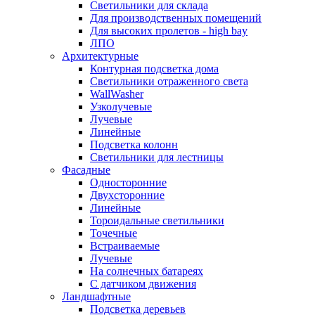
Светильники для склада
Для производственных помещений
Для высоких пролетов - high bay
ЛПО
Архитектурные
Контурная подсветка дома
Светильники отраженного света
WallWasher
Узколучевые
Лучевые
Линейные
Подсветка колонн
Светильники для лестницы
Фасадные
Односторонние
Двухсторонние
Линейные
Тороидальные светильники
Точечные
Встраиваемые
Лучевые
На солнечных батареях
С датчиком движения
Ландшафтные
Подсветка деревьев