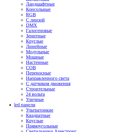
Ландшафтные
Консольные
RGB
С линзой
DMX
Галогеновые
Зенитные
Круглые
Линейные
Модульные
Мощные
Настенные
COB
Переносные
Направленного света
С датчиком движения
Строительные
24 вольта
Уличные
led панели
Ультратонкие
Квадратные
Круглые
Прямоугольные
Светильники Армстронг