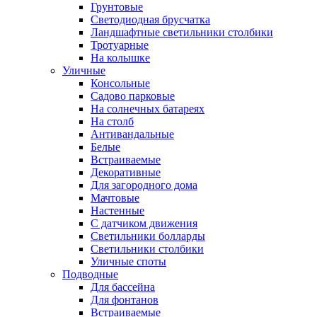
Грунтовые
Светодиодная брусчатка
Ландшафтные светильники столбики
Тротуарные
На колышке
Уличные
Консольные
Садово парковые
На солнечных батареях
На столб
Антивандальные
Белые
Встраиваемые
Декоративные
Для загородного дома
Мачтовые
Настенные
С датчиком движения
Светильники болларды
Светильники столбики
Уличные споты
Подводные
Для бассейна
Для фонтанов
Встраиваемые