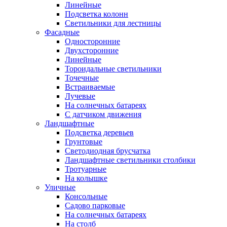
Линейные
Подсветка колонн
Светильники для лестницы
Фасадные
Односторонние
Двухсторонние
Линейные
Тороидальные светильники
Точечные
Встраиваемые
Лучевые
На солнечных батареях
С датчиком движения
Ландшафтные
Подсветка деревьев
Грунтовые
Светодиодная брусчатка
Ландшафтные светильники столбики
Тротуарные
На колышке
Уличные
Консольные
Садово парковые
На солнечных батареях
На столб