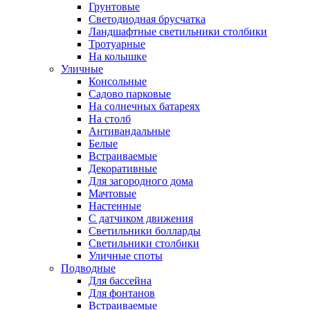
Грунтовые
Светодиодная брусчатка
Ландшафтные светильники столбики
Тротуарные
На колышке
Уличные
Консольные
Садово парковые
На солнечных батареях
На столб
Антивандальные
Белые
Встраиваемые
Декоративные
Для загородного дома
Мачтовые
Настенные
С датчиком движения
Светильники болларды
Светильники столбики
Уличные споты
Подводные
Для бассейна
Для фонтанов
Встраиваемые