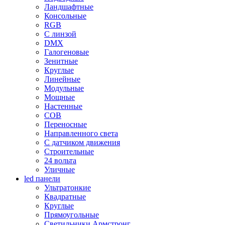
Ландшафтные
Консольные
RGB
С линзой
DMX
Галогеновые
Зенитные
Круглые
Линейные
Модульные
Мощные
Настенные
COB
Переносные
Направленного света
С датчиком движения
Строительные
24 вольта
Уличные
led панели
Ультратонкие
Квадратные
Круглые
Прямоугольные
Светильники Армстронг