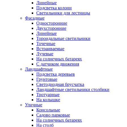
Линейные
Подсветка колонн
Светильники для лестницы
Фасадные
Односторонние
Двухсторонние
Линейные
Тороидальные светильники
Точечные
Встраиваемые
Лучевые
На солнечных батареях
С датчиком движения
Ландшафтные
Подсветка деревьев
Грунтовые
Светодиодная брусчатка
Ландшафтные светильники столбики
Тротуарные
На колышке
Уличные
Консольные
Садово парковые
На солнечных батареях
На столб