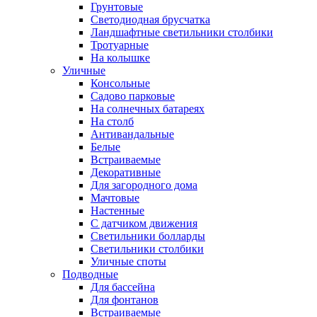
Грунтовые
Светодиодная брусчатка
Ландшафтные светильники столбики
Тротуарные
На колышке
Уличные
Консольные
Садово парковые
На солнечных батареях
На столб
Антивандальные
Белые
Встраиваемые
Декоративные
Для загородного дома
Мачтовые
Настенные
С датчиком движения
Светильники болларды
Светильники столбики
Уличные споты
Подводные
Для бассейна
Для фонтанов
Встраиваемые