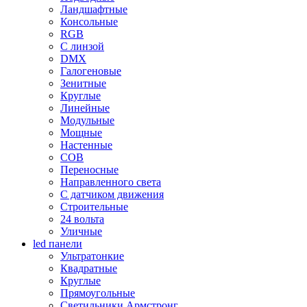
Ландшафтные
Консольные
RGB
С линзой
DMX
Галогеновые
Зенитные
Круглые
Линейные
Модульные
Мощные
Настенные
COB
Переносные
Направленного света
С датчиком движения
Строительные
24 вольта
Уличные
led панели
Ультратонкие
Квадратные
Круглые
Прямоугольные
Светильники Армстронг