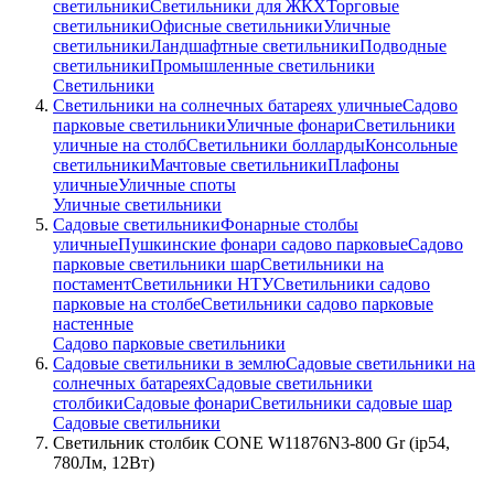
светильники
Светильники для ЖКХ
Торговые
светильники
Офисные светильники
Уличные
светильники
Ландшафтные светильники
Подводные
светильники
Промышленные светильники
Светильники
Светильники на солнечных батареях уличные
Садово
парковые светильники
Уличные фонари
Светильники
уличные на столб
Светильники болларды
Консольные
светильники
Мачтовые светильники
Плафоны
уличные
Уличные споты
Уличные светильники
Садовые светильники
Фонарные столбы
уличные
Пушкинские фонари садово парковые
Садово
парковые светильники шар
Светильники на
постамент
Светильники НТУ
Светильники садово
парковые на столбе
Светильники садово парковые
настенные
Садово парковые светильники
Садовые светильники в землю
Садовые светильники на
солнечных батареях
Садовые светильники
столбики
Садовые фонари
Светильники садовые шар
Садовые светильники
Светильник столбик CONE W11876N3-800 Gr (ip54,
780Лм, 12Вт)