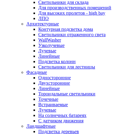
Светильники для склада
Для производственных помещений
Для высоких пролетов - high bay
ЛПО
Архитектурные
Контурная подсветка дома
Светильники отраженного света
WallWasher
Узколучевые
Лучевые
Линейные
Подсветка колонн
Светильники для лестницы
Фасадные
Односторонние
Двухсторонние
Линейные
Тороидальные светильники
Точечные
Встраиваемые
Лучевые
На солнечных батареях
С датчиком движения
Ландшафтные
Подсветка деревьев